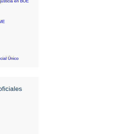
justicia en BOE
RME
icial Único
ficiales