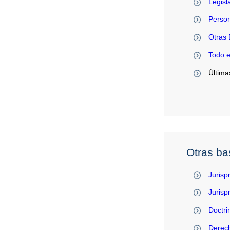
Legisl
Person
Otras 
Todo 
Última
Otras ba
Jurisp
Juris
Doctri
Derec