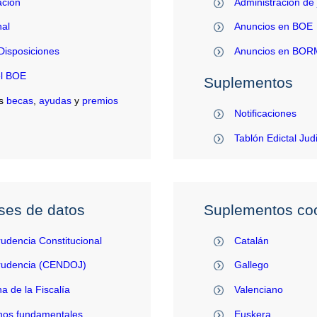
ación
Administración de 
al
Anuncios en BOE
Disposiciones
Anuncios en BO
el BOE
Suplementos
s
becas
,
ayudas
y
premios
Notificaciones
Tablón Edictal Jud
ses de datos
Suplementos coo
rudencia Constitucional
Catalán
prudencia (CENDOJ)
Gallego
na de la Fiscalía
Valenciano
hos fundamentales
Euskera