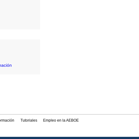
mación
formación
Tutoriales
Empleo en la AEBOE