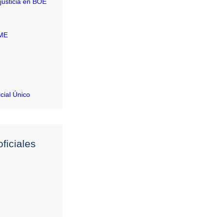
justicia en BOE
RME
icial Único
ficiales