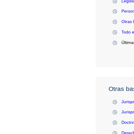
Legisl
Person
Otras 
Todo 
Última
Otras ba
Jurisp
Juris
Doctri
Derec