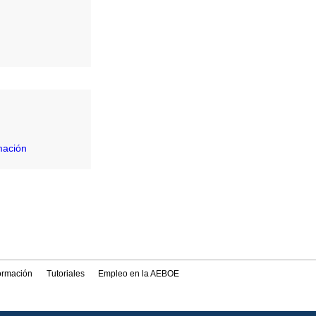
mación
formación
Tutoriales
Empleo en la AEBOE