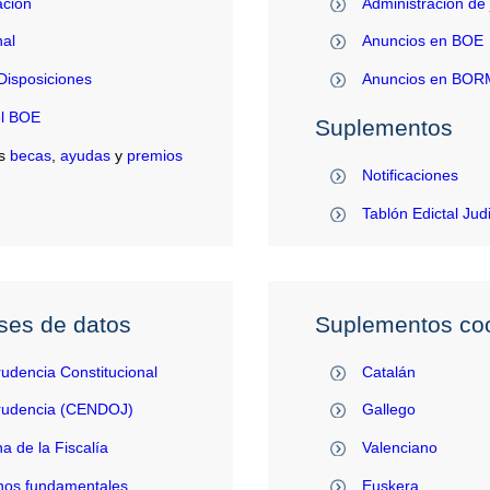
ación
Administración de 
al
Anuncios en BOE
Disposiciones
Anuncios en BO
el BOE
Suplementos
s
becas
,
ayudas
y
premios
Notificaciones
Tablón Edictal Jud
ses de datos
Suplementos coo
rudencia Constitucional
Catalán
prudencia (CENDOJ)
Gallego
na de la Fiscalía
Valenciano
hos fundamentales
Euskera