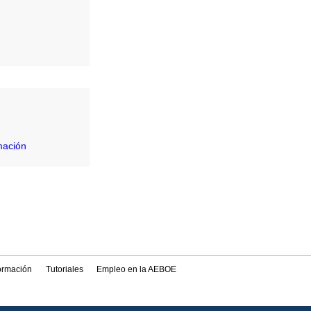
mación
formación
Tutoriales
Empleo en la AEBOE