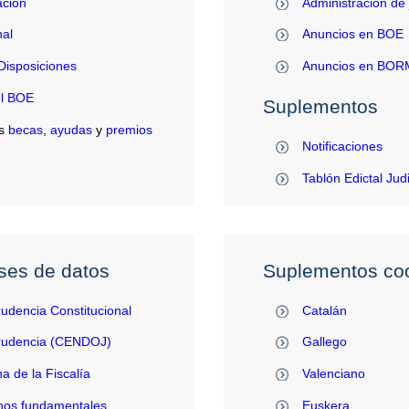
ación
Administración de 
al
Anuncios en BOE
Disposiciones
Anuncios en BO
el BOE
Suplementos
s
becas
,
ayudas
y
premios
Notificaciones
Tablón Edictal Jud
ses de datos
Suplementos coo
rudencia Constitucional
Catalán
prudencia (CENDOJ)
Gallego
na de la Fiscalía
Valenciano
hos fundamentales
Euskera