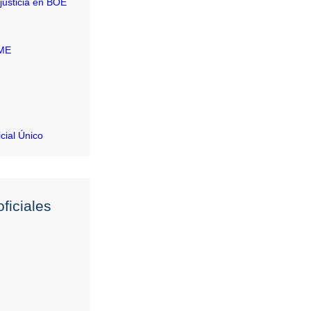
justicia en BOE
RME
icial Único
ficiales