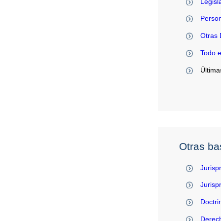
Legisl
Person
Otras 
Todo 
Última
Otras ba
Jurisp
Juris
Doctri
Derec