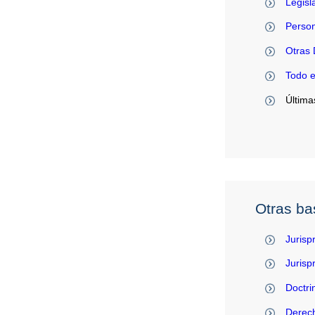
Legisl
Person
Otras 
Todo 
Última
Otras ba
Jurisp
Juris
Doctri
Derec