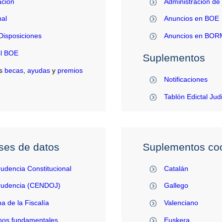
ación
Administración de 
al
Anuncios en BOE
Disposiciones
Anuncios en BO
el BOE
Suplementos
s
becas
,
ayudas
y
premios
Notificaciones
Tablón Edictal Jud
ses de datos
Suplementos coo
rudencia Constitucional
Catalán
prudencia (CENDOJ)
Gallego
na de la Fiscalía
Valenciano
hos fundamentales
Euskera