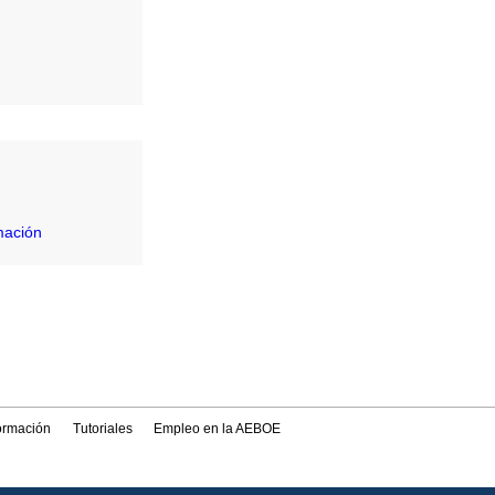
mación
formación
Tutoriales
Empleo en la AEBOE