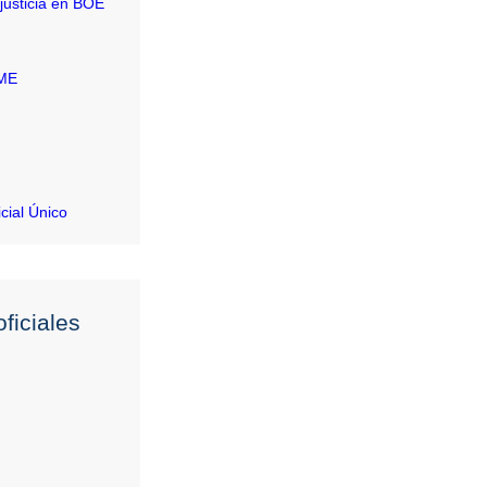
justicia en BOE
RME
icial Único
ficiales