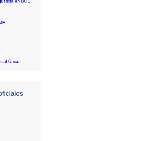
justicia en BOE
RME
icial Único
ficiales