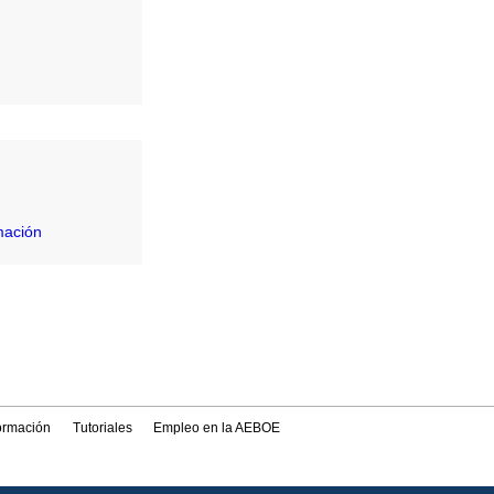
mación
formación
Tutoriales
Empleo en la AEBOE