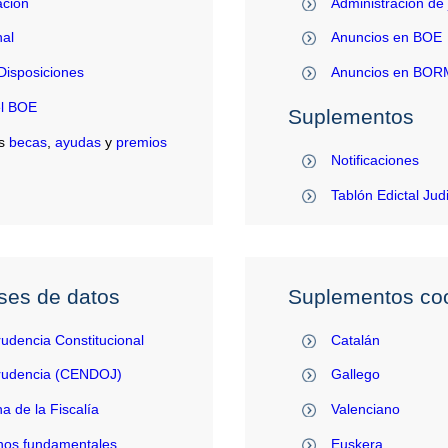
ación
Administración de 
al
Anuncios en BOE
Disposiciones
Anuncios en BO
el BOE
Suplementos
s
becas
,
ayudas
y
premios
Notificaciones
Tablón Edictal Jud
ses de datos
Suplementos coo
rudencia Constitucional
Catalán
prudencia (CENDOJ)
Gallego
na de la Fiscalía
Valenciano
hos fundamentales
Euskera