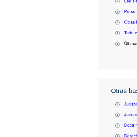
Legisl
Person
Otras 
Todo 
Última
Otras ba
Jurisp
Juris
Doctri
Derec