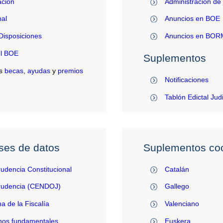
ación
Administración de 
al
Anuncios en BOE
Disposiciones
Anuncios en BO
el BOE
Suplementos
s
becas
,
ayudas
y
premios
Notificaciones
Tablón Edictal Jud
ses de datos
Suplementos coo
rudencia Constitucional
Catalán
prudencia (CENDOJ)
Gallego
na de la Fiscalía
Valenciano
hos fundamentales
Euskera