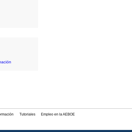
mación
formación
Tutoriales
Empleo en la AEBOE