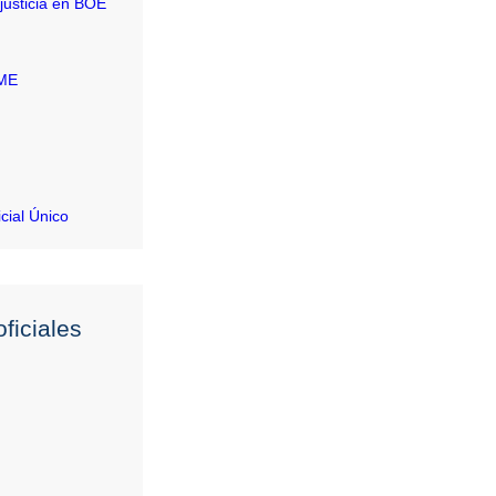
justicia en BOE
RME
icial Único
ficiales