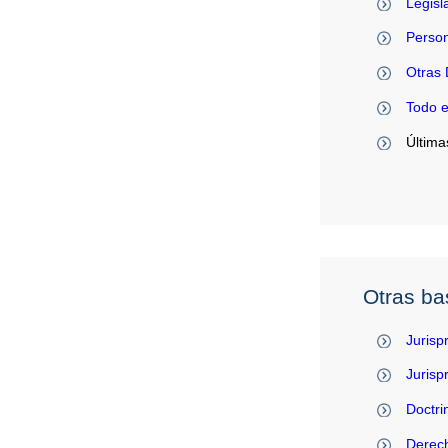
Legisl
Person
Otras 
Todo 
Última
Otras ba
Jurisp
Juris
Doctri
Derec