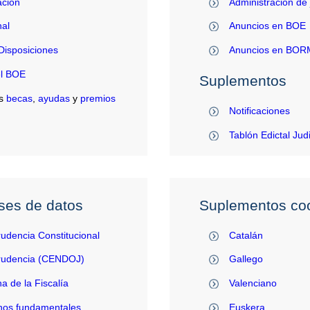
ación
Administración de 
al
Anuncios en BOE
Disposiciones
Anuncios en BO
el BOE
Suplementos
s
becas
,
ayudas
y
premios
Notificaciones
Tablón Edictal Jud
ses de datos
Suplementos coo
rudencia Constitucional
Catalán
prudencia (CENDOJ)
Gallego
na de la Fiscalía
Valenciano
hos fundamentales
Euskera