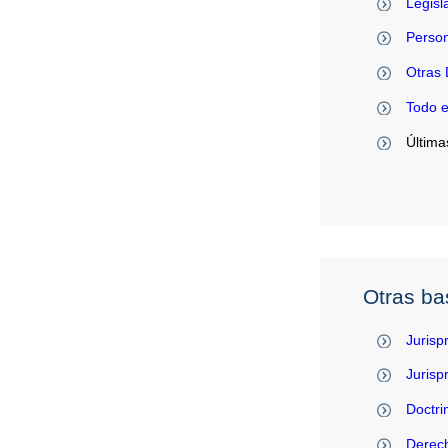
Legisl
Person
Otras 
Todo 
Última
Otras ba
Jurisp
Juris
Doctri
Derec