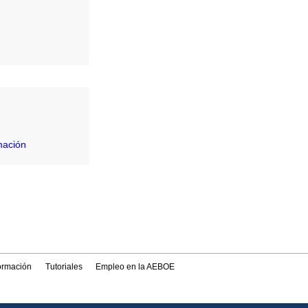
mación
formación
Tutoriales
Empleo en la AEBOE