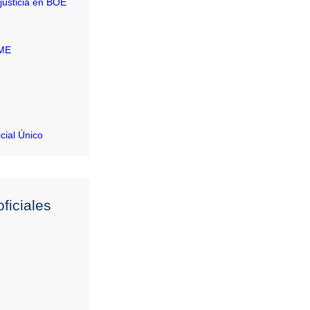
justicia en BOE
RME
icial Único
ficiales