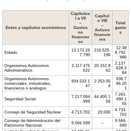
Capítulos
Capítul
I a VIl
o VIII
–
Total
–
Entes y capítulos económicos
Gastos
gasto
Activos
no
s
financie
financier
ros
os
12.38
12.172.26
216.525.
Estado
8.792.
7.790
196
986
2.137.
Organismos Autónomos
2.117.475
20.152.8
628.3
Administrativos
.522
62
84
Organismos Autónomos
936.7
934.533.1
2.253.05
comerciales, industriales,
86.20
47
4
financieros o análogos
1
7.261.
7.217.084
44.405.1
Seguridad Social
490.1
.999
56
55
4.733.
Consejo de Seguridad Nuclear
4.713.702
20.000
702
Consejo de Administración del
9.566.
9.566.589
–
Patrimonio Nacional
589