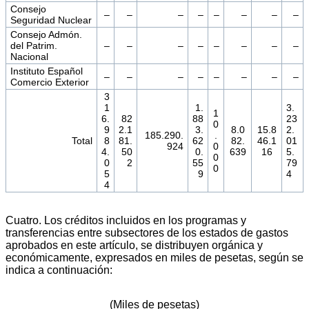
Consejo
–
–
–
–
–
–
–
–
Seguridad Nuclear
Consejo Admón.
del Patrim.
–
–
–
–
–
–
–
–
Nacional
Instituto Español
–
–
–
–
–
–
–
–
Comercio Exterior
3
1
1.
3.
1
6.
82
88
23
0
9
2.1
3.
8.0
15.8
2.
185.290.
.
Total
8
81.
62
82.
46.1
01
924
0
4.
50
0.
639
16
5.
0
0
2
55
79
0
5
9
4
4
Cuatro. Los créditos incluidos en los programas y
transferencias entre subsectores de los estados de gastos
aprobados en este artículo, se distribuyen orgánica y
económicamente, expresados en miles de pesetas, según se
indica a continuación:
(Miles de pesetas)