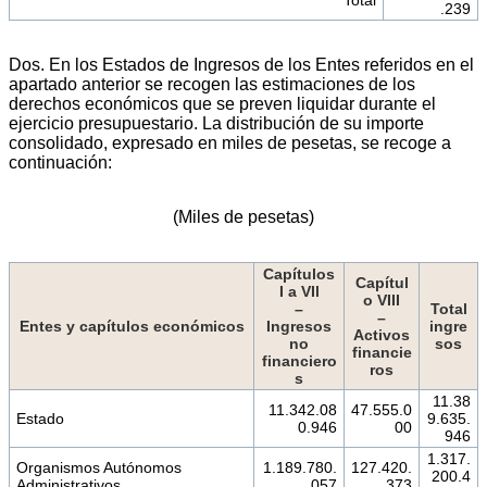
.239
Dos. En los Estados de Ingresos de los Entes referidos en el
apartado anterior se recogen las estimaciones de los
derechos económicos que se preven liquidar durante el
ejercicio presupuestario. La distribución de su importe
consolidado, expresado en miles de pesetas, se recoge a
continuación:
(Miles de pesetas)
Capítulos
Capítul
I a VIl
o VIII
–
Total
–
Entes y capítulos económicos
Ingresos
ingre
Activos
no
sos
financie
financiero
ros
s
11.38
11.342.08
47.555.0
Estado
9.635.
0.946
00
946
1.317.
Organismos Autónomos
1.189.780.
127.420.
200.4
Administrativos
057
373