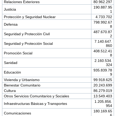
Relaciones Exteriores
80.962.297
190.887.95
Justicia
1
Protección y Seguridad Nuclear
4.733.702
798.992.67
Defensa
8
487.670.87
Seguridad y Protección Civil
2
7.140.647.
Seguridad y Protección Social
860
408.512.41
Promoción Social
8
2.160.534.
Sanidad
324
935.839.78
Educación
9
Vivienda y Urbanismo
99.918.625
Bienestar Comunitario
20.243.699
Cultura
86.279.019
Otros Servicios Comunitarios y Sociales
13.549.403
1.205.856.
Infraestructuras Básicas y Transportes
954
180.169.65
Comunicaciones
6