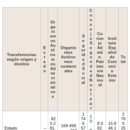
C
o
n
Or
s
ga
e
ni
j
Co
sm
S
o
nse
Insti
os
e
S
jo
tuto
Au
g
E
Organis
e
Ad
Esp
tó
ur
s
mos
g
mó
añol
Transferencias
no
id
t
Autóno
u
n.
de
To
según origen y
m
a
a
mos
ri
Patr
Com
tal
destino
os
d
d
comerci
d
imo
erci
Ad
S
o
ales
a
nio
o
mi
o
d
Nac
Exte
ni
ci
N
ion
rior
str
al
u
al
ati
c
vo
l
s
e
a
r
1.
2.
1
82
74
76
0
0.2
6.
8.0
15.8
0.
169.458.
.
Estado
–
81.
57
82.
46.1
25