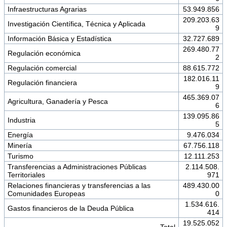
Infraestructuras Agrarias
53.949.856
209.203.63
Investigación Científica, Técnica y Aplicada
9
Información Básica y Estadística
32.727.689
269.480.77
Regulación económica
2
Regulación comercial
88.615.772
182.016.11
Regulación financiera
9
465.369.07
Agricultura, Ganadería y Pesca
6
139.095.86
Industria
5
Energía
9.476.034
Minería
67.756.118
Turismo
12.111.253
Transferencias a Administraciones Públicas
2.114.508.
Territoriales
971
Relaciones financieras y transferencias a las
489.430.00
Comunidades Europeas
0
1.534.616.
Gastos financieros de la Deuda Pública
414
19.525.052
Total