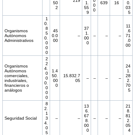
219
0
50
1.
639
16
0.
0
2
55
03
0
9
5
1
0.
11
8
37
Organismos
45
.6
5
1.
Autónomos
0.0
–
–
–
–
71
0.
00
Administrativos
00
.0
0
0
00
0
0
2
2
Organismos
24
4.
Autónomos
1.4
1.
0
comerciales,
50.
15.832.7
28
0
–
–
–
–
industriales,
00
05
2.
0.
financieros o
0
70
0
análogos
5
0
0
8
13
21
2.
6.
8.
1
67
81
Seguridad Social
3
–
–
–
–
–
8.
2.
4.
00
05
0
0
4
5