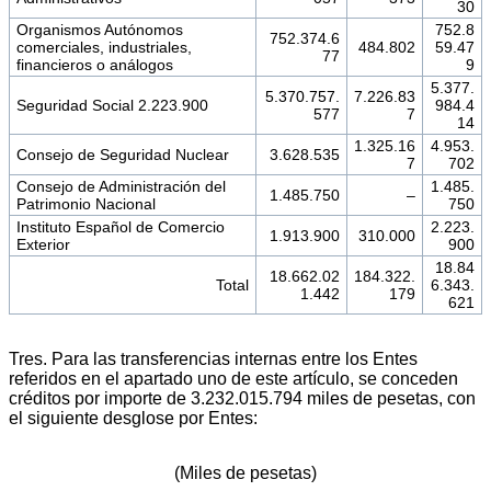
30
Organismos Autónomos
752.8
752.374.6
comerciales, industriales,
484.802
59.47
77
financieros o análogos
9
5.377.
5.370.757.
7.226.83
Seguridad Social 2.223.900
984.4
577
7
14
1.325.16
4.953.
Consejo de Seguridad Nuclear
3.628.535
7
702
Consejo de Administración del
1.485.
1.485.750
–
Patrimonio Nacional
750
Instituto Español de Comercio
2.223.
1.913.900
310.000
Exterior
900
18.84
18.662.02
184.322.
Total
6.343.
1.442
179
621
Tres. Para las transferencias internas entre los Entes
referidos en el apartado uno de este artículo, se conceden
créditos por importe de 3.232.015.794 miles de pesetas, con
el siguiente desglose por Entes:
(Miles de pesetas)