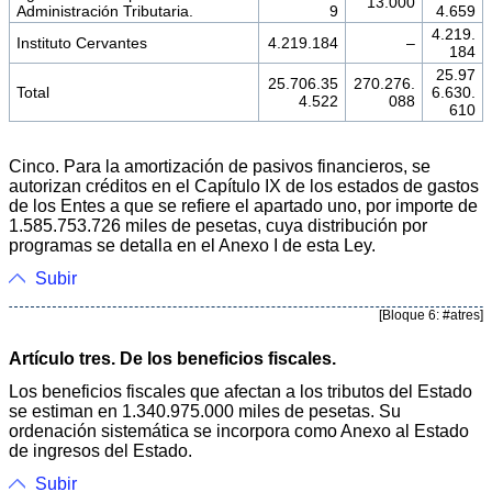
13.000
Administración Tributaria.
9
4.659
4.219.
Instituto Cervantes
4.219.184
–
184
25.97
25.706.35
270.276.
Total
6.630.
4.522
088
610
Cinco. Para la amortización de pasivos financieros, se
autorizan créditos en el Capítulo IX de los estados de gastos
de los Entes a que se refiere el apartado uno, por importe de
1.585.753.726 miles de pesetas, cuya distribución por
programas se detalla en el Anexo I de esta Ley.
Subir
[Bloque 6: #atres]
Artículo tres. De los beneficios fiscales.
Los beneficios fiscales que afectan a los tributos del Estado
se estiman en 1.340.975.000 miles de pesetas. Su
ordenación sistemática se incorpora como Anexo al Estado
de ingresos del Estado.
Subir