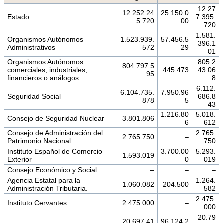
12.27
12.252.24
25.150.0
Estado
7.395.
5.720
00
720
1.581.
Organismos Autónomos
1.523.939.
57.456.5
396.1
Administrativos
572
29
01
Organismos Autónomos
805.2
804.797.5
comerciales, industriales,
445.473
43.06
95
financieros o análogos
8
6.112.
6.104.735.
7.950.96
Seguridad Social
686.8
878
5
43
1.216.80
5.018.
Consejo de Seguridad Nuclear
3.801.806
6
612
Consejo de Administración del
2.765.
2.765.750
–
Patrimonio Nacional.
750
Instituto Español de Comercio
3.700.00
5.293.
1.593.019
Exterior
0
019
Consejo Económico y Social
–
–
–
Agencia Estatal para la
1.264.
1.060.082
204.500
Administración Tributaria.
582
2.475.
Instituto Cervantes
2.475.000
–
000
20.79
20.697.41
96.124.2