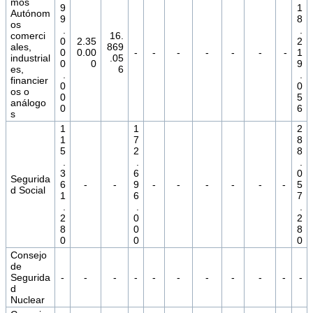
mos
9
1
Autónom
9
8
os
.
.
comerci
16.
0
2.35
2
ales,
869
0
0.00
-
-
-
-
-
-
-
1
industrial
.05
0
0
9
es,
6
.
.
financier
0
0
os o
0
5
análogo
0
6
s
1
1
2
1
7
8
5
2
8
.
.
.
3
6
0
Segurida
6
-
-
9
-
-
-
-
-
-
5
d Social
1
6
7
.
.
.
2
0
2
8
0
8
0
0
0
Consejo
de
Segurida
-
-
-
-
-
-
-
-
-
-
-
d
Nuclear