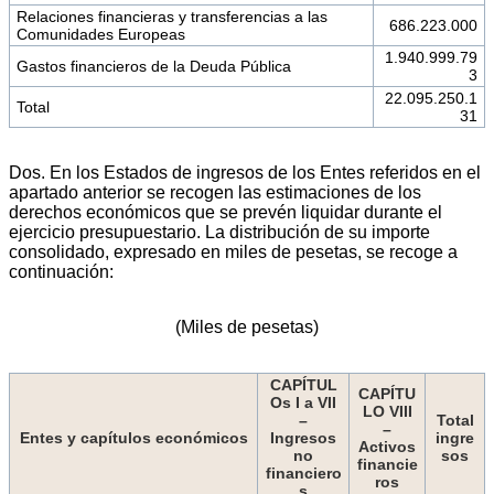
Relaciones financieras y transferencias a las
686.223.000
Comunidades Europeas
1.940.999.79
Gastos financieros de la Deuda Pública
3
22.095.250.1
Total
31
Dos. En los Estados de ingresos de los Entes referidos en el
apartado anterior se recogen las estimaciones de los
derechos económicos que se prevén liquidar durante el
ejercicio presupuestario. La distribución de su importe
consolidado, expresado en miles de pesetas, se recoge a
continuación:
(Miles de pesetas)
CAPÍTUL
CAPÍTU
Os I a VII
LO VIII
–
Total
–
Entes y capítulos económicos
Ingresos
ingre
Activos
no
sos
financie
financiero
ros
s