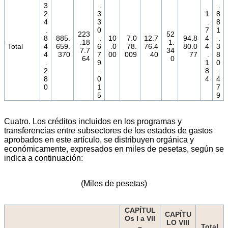
3
.
.
2
3
1
8
4
3
.
8
.
0
7
1
223
52
8
885.
.
10
7.0
12.7
94.8
4
.
.18
1.
Total
4
659.
6
.0
78.
76.4
80.0
4
3
7.7
34
4
370
7
00
009
40
77
.
8
64
0
.
9
1
0
2
.
8
.
8
0
4
4
0
1
7
5
9
Cuatro. Los créditos incluidos en los programas y
transferencias entre subsectores de los estados de gastos
aprobados en este artículo, se distribuyen orgánica y
económicamente, expresados en miles de pesetas, según se
indica a continuación:
(Miles de pesetas)
CAPÍTUL
CAPÍTU
Os I a VII
LO VIII
–
Total