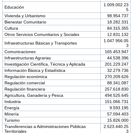
1.009.002.23
Educación
5
Vivienda y Urbanismo
98.954.737
Bienestar Comunitario
18.282.331
Cultura
84.315.355
Otros Servicios Comunitarios y Sociales
12.831.132
1.047.956.05
Infraestructuras Básicas y Transportes
3
Comunicaciones
165.453.947
Infraestructuras Agrarias
44.538.396
Investigación Científica, Técnica y Aplicada
201.229.247
Información Básica y Estadística
32.279.736
Regulación económica
270.209.626
Regulación comercial
88.341.087
Regulación financiera
257.618.830
Agricultura, Ganadería y Pesca
494.525.645
Industria
151.066.731
Energía
9.593.195
Minería
57.094.403
Turismo
15.826.000
Transferencias a Administraciones Públicas
2.523.440.25
Territoriales
3