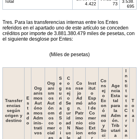
Total
3.538.
4.422
73
695
Tres. Para las transferencias internas entre los Entes
referidos en el apartado uno de este artículo se conceden
créditos por importe de 3.881.380.479 miles de pesetas, con
el siguiente desglose por Entes:
(Miles de pesetas)
I
n
S
C
Co
s
Org
e
o
Co
Inst
ns
Age
ti
Org
ani
g
ns
nse
itut
ej
ncia
t
anis
sm
u
ej
jo
o
o
Esta
u
E
mos
os
ri
o
Ad
Esp
Transfer
Ec
tal
t
T
s
Aut
Aut
d
Se
mó
año
encias
on
para
o
o
t
óno
ón
a
g
n.
l de
según
ó
la
C
t
a
mos
om
d
ur
Patr
Co
origen y
mi
Adm
e
a
d
Adm
os
S
id
imo
mer
destino
co
ón.
r
l
o
inis-
co
o
ad
nio
cio
y
Trib
v
trati
mer
c
N
Nac
Ext
So
utari
a
vos
cial
i
uc
ion
erio
ci
a
n
es
a
le
al
r