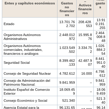
–
Entes y capítulos económicos
Gastos
gasto
Activos
no
s
financie
financier
ros
os
13.91
13.701.76
208.428.
Estado
0.191.
2.702
553
255
2.464.
Organismos Autónomos
2.448.012
15.995.8
008.8
Administrativos
.972
76
48
Organismos Autónomos
1.026.
1.023.549
3.334.75
comerciales, industriales,
884.2
.502
2
financieros o análogos
54
8.441.
8.399.462
42.487.9
Seguridad Social
951.0
.133
07
40
4.798.
Consejo de Seguridad Nuclear
4.782.612
16.000
612
Consejo de Administración del
9.841.
9.841.959
–
Patrimonio Nacional.
959
Instituto Español de Comercio
18.069.45
18.06
–
Exterior
9
9.459
521.3
Consejo Económico y Social
521.340
–
40
Agencia Estatal para la
96.131.65
96.14