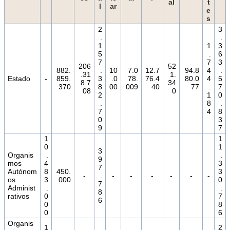
al
t
l
ar
e
s
2
3
.
.
1
1
3
5
.
6
7
7
3
206
52
882.
.
10
7.0
12.7
94.8
4
.
.31
1.
Estado
-
859.
3
.0
78.
76.4
80.0
4
5
8.7
34
370
8
00
009
40
77
.
7
08
0
2
1
0
.
8
.
7
4
8
0
3
9
7
1
1
0
1
3
Organis
.
.
9
mos
4
3
7
Autónom
8
450.
3
-
.
-
-
-
-
-
-
os
3
000
0
7
Administ
.
.
8
rativos
0
7
6
0
8
0
6
Organis
1
2