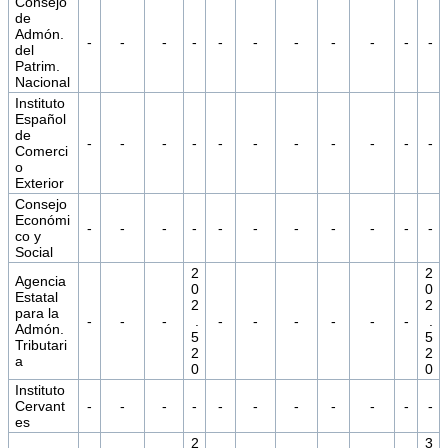
Consejo
de
Admón.
-
-
-
-
-
-
-
-
-
-
-
del
Patrim.
Nacional
Instituto
Español
de
-
-
-
-
-
-
-
-
-
-
-
Comerci
o
Exterior
Consejo
Económi
-
-
-
-
-
-
-
-
-
-
-
co y
Social
2
2
Agencia
0
0
Estatal
2
2
para la
-
-
-
.
-
-
-
-
-
-
.
Admón.
5
5
Tributari
2
2
a
0
0
Instituto
Cervant
-
-
-
-
-
-
-
-
-
-
-
es
2
3