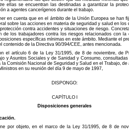
tre ellas se encuentran las destinadas a garantizar la protec
ión a agentes cancerígenos durante el trabajo.
ner en cuenta que en el ámbito de la Unión Europea se han fi
neral sobre las acciones en materia de seguridad y salud en los c
 protección contra accidentes y situaciones de riesgo. Concret
ión de los trabajadores contra los riesgos relacionados con l
isposiciones específicas mínimas en este ámbito. Mediante el p
el contenido de la Directiva 90/394/CEE, antes mencionada.
on el artículo 6 de la Ley 31/1995, de 8 de noviembre, de 
bajo y Asuntos Sociales y de Sanidad y Consumo, consultadas 
da la Comisión Nacional de Seguridad y Salud en el Trabajo, de
Ministros en su reunión del día 9 de mayo de 1997,
DISPONGO:
CAPÍTULO I
Disposiciones generales
icación.
iene por objeto, en el marco de la Ley 31/1995, de 8 de no