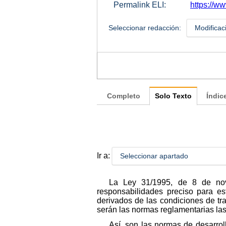
Permalink ELI:
https://w
Seleccionar redacción:
Modificac
Completo
Solo Texto
Índic
Ir a:
Seleccionar apartado
La Ley 31/1995, de 8 de nov
responsabilidades preciso para es
derivados de las condiciones de tra
serán las normas reglamentarias las
Así, son las normas de desarro