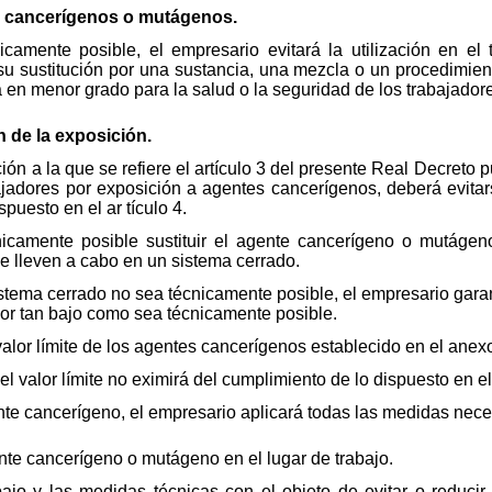
es cancerígenos o mutágenos.
amente posible, el empresario evitará la utilización en el
su sustitución por una sustancia, una mezcla o un procedimie
ea en menor grado para la salud o la seguridad de los trabajador
n de la exposición.
ción a la que se refiere el artículo 3 del presente Real Decreto 
bajadores por exposición a agentes cancerígenos, deberá evita
puesto en el ar tículo 4.
camente posible sustituir el agente cancerígeno o mutágeno
se lleven a cabo en un sistema cerrado.
stema cerrado no sea técnicamente posible, el empresario garan
lor tan bajo como sea técnicamente posible.
valor límite de los agentes cancerígenos establecido en el anexo
l valor límite no eximirá del cumplimiento de lo dispuesto en el
nte cancerígeno, el empresario aplicará todas las medidas nece
ente cancerígeno o mutágeno en el lugar de trabajo.
bajo y las medidas técnicas con el objeto de evitar o reduci