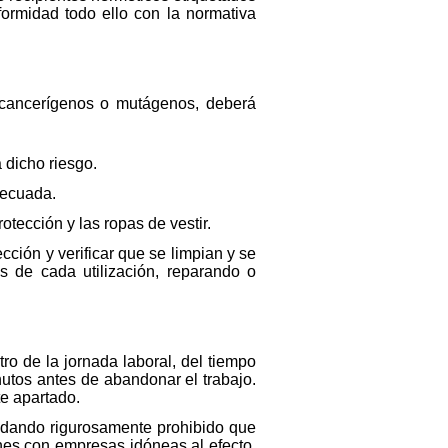
formidad todo ello con la normativa
s cancerígenos o mutágenos, deberá
 dicho riesgo.
decuada.
tección y las ropas de vestir.
ción y verificar que se limpian y se
s de cada utilización, reparando o
ro de la jornada laboral, del tiempo
utos antes de abandonar el trabajo.
te apartado.
uedando rigurosamente prohibido que
ones con empresas idóneas al efecto,