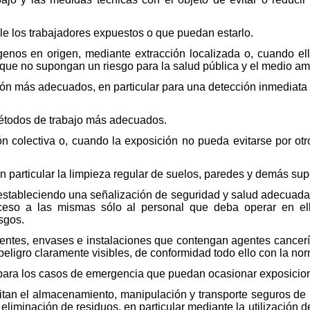
le los trabajadores expuestos o que puedan estarlo.
genos en origen, mediante extracción localizada o, cuando el
 que no supongan un riesgo para la salud pública y el medio am
ción más adecuados, en particular para una detección inmediat
 métodos de trabajo más adecuados.
n colectiva o, cuando la exposición no pueda evitarse por ot
n particular la limpieza regular de suelos, paredes y demás supe
, estableciendo una señalización de seguridad y salud adecuada,
cceso a las mismas sólo al personal que deba operar en ell
sgos.
ipientes, envases e instalaciones que contengan agentes cance
 peligro claramente visibles, de conformidad todo ello con la nor
rta para los casos de emergencia que puedan ocasionar exposici
itan el almacenamiento, manipulación y transporte seguros de
liminación de residuos, en particular mediante la utilización d