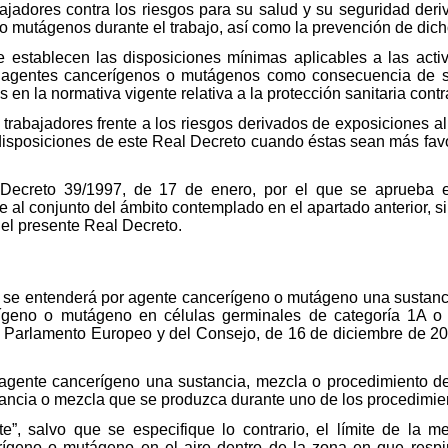
abajadores contra los riesgos para su salud y su seguridad der
 mutágenos durante el trabajo, así como la prevención de dich
e establecen las disposiciones mínimas aplicables a las acti
agentes cancerígenos o mutágenos como consecuencia de su 
 en la normativa vigente relativa a la protección sanitaria contr
 trabajadores frente a los riesgos derivados de exposiciones a
 disposiciones de este Real Decreto cuando éstas sean más fav
 Decreto 39/1997, de 17 de enero, por el que se aprueba 
 al conjunto del ámbito contemplado en el apartado anterior, si
 el presente Real Decreto.
to, se entenderá por agente cancerígeno o mutágeno una sustanc
rígeno o mutágeno en células germinales de categoría 1A o 
Parlamento Europeo y del Consejo, de 16 de diciembre de 2008
agente cancerígeno una sustancia, mezcla o procedimiento d
stancia o mezcla que se produzca durante uno de los procedim
ite”, salvo que se especifique lo contrario, el límite de la
ígeno o mutágeno en el aire dentro de la zona en que respira