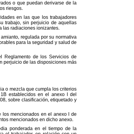
ivados o que puedan derivarse de la
os riesgos.
vidades en las que los trabajadores
trabajo, sin perjuicio de aquellas
a las radiaciones ionizantes.
l amianto, regulada por su normativa
orables para la seguridad y salud de
el Reglamento de los Servicios de
n perjuicio de las disposiciones más
ia o mezcla que cumpla los criterios
1B establecidos en el anexo I del
, sobre clasificación, etiquetado y
e los mencionados en el anexo I de
ientos mencionados en dicho anexo.
 media ponderada en el tiempo de la
 el trabajador, en relación con un