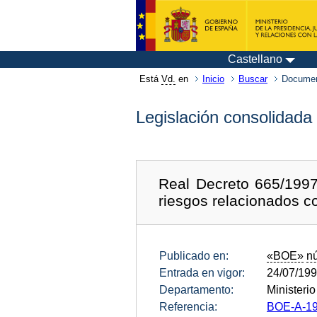
Castellano
Está
Vd.
en
Inicio
Buscar
Documen
Legislación consolidada
Real Decreto 665/1997
riesgos relacionados c
Publicado en:
«BOE»
n
Entrada en vigor:
24/07/19
Departamento:
Ministerio
Referencia:
BOE-A-19