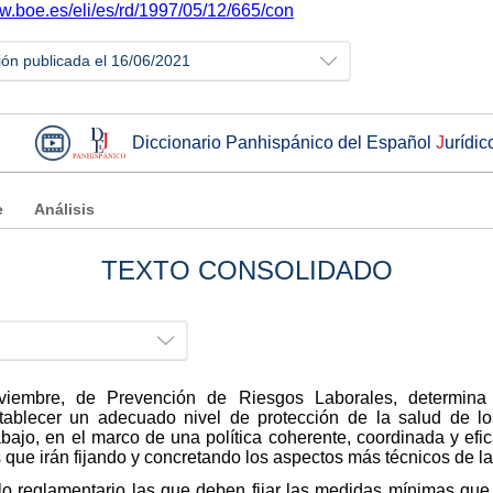
ww.boe.es/eli/es/rd/1997/05/12/665/con
ión publicada el 16/06/2021
Diccionario Panhispánico del Español
J
urídic
e
Análisis
TEXTO CONSOLIDADO
iembre, de Prevención de Riesgos Laborales, determina 
tablecer un adecuado nivel de protección de la salud de los
bajo, en el marco de una política coherente, coordinada y efi
 que irán fijando y concretando los aspectos más técnicos de l
llo reglamentario las que deben fijar las medidas mínimas qu