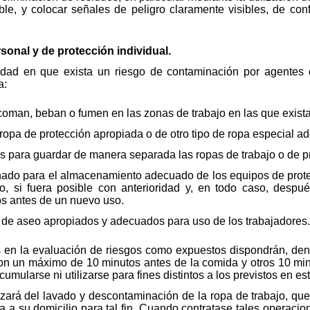
ble, y colocar señales de peligro claramente visibles, de con
sonal y de protección individual.
ividad en que exista un riesgo de contaminación por agente
a:
 coman, beban o fumen en las zonas de trabajo en las que exista
 ropa de protección apropiada o de otro tipo de ropa especial a
 para guardar de manera separada las ropas de trabajo o de pro
nado para el almacenamiento adecuado de los equipos de protec
 si fuera posible con anterioridad y, en todo caso, despué
os antes de un nuevo uso.
s de aseo apropiados y adecuados para uso de los trabajadores.
os en la evaluación de riesgos como expuestos dispondrán, dent
on un máximo de 10 minutos antes de la comida y otros 10 min
mularse ni utilizarse para fines distintos a los previstos en es
izará del lavado y descontaminación de la ropa de trabajo, q
pa a su domicilio para tal fin. Cuando contratase tales operaci