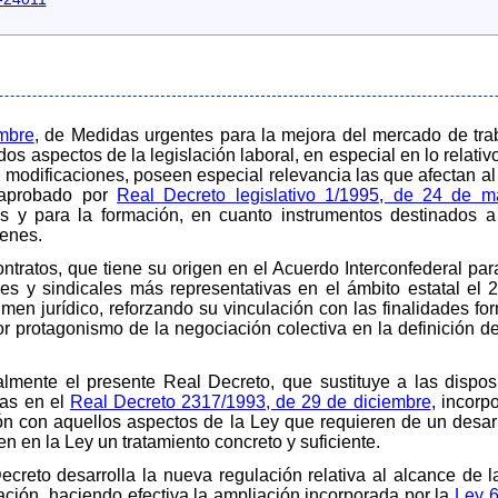
mbre
, de Medidas urgentes para la mejora del mercado de trab
os aspectos de la legislación laboral, en especial en lo relati
s modificaciones, poseen especial relevancia las que afectan al 
o aprobado por
Real Decreto legislativo 1/1995, de 24 de m
as y para la formación, en cuanto instrumentos destinados a 
venes.
ntratos, que tiene su origen en el Acuerdo Interconfederal par
es y sindicales más representativas en el ámbito estatal el
men jurídico, reforzando su vinculación con las finalidades for
or protagonismo de la negociación colectiva en la definición 
almente el presente Real Decreto, que sustituye a las disposi
das en el
Real Decreto 2317/1993, de 29 de diciembre
, incorp
ión con aquellos aspectos de la Ley que requieren de un desarro
en en la Ley un tratamiento concreto y suficiente.
Decreto desarrolla la nueva regulación relativa al alcance de 
mación, haciendo efectiva la ampliación incorporada por la
Ley 