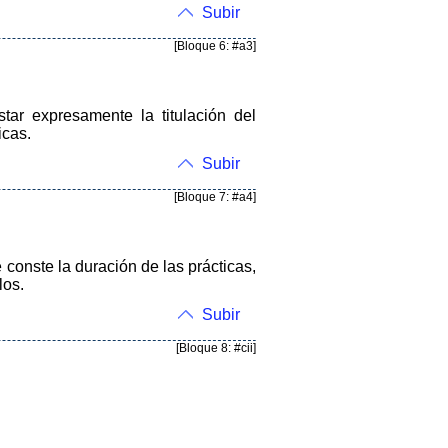
Subir
[Bloque 6: #a3]
tar expresamente la titulación del
icas.
Subir
[Bloque 7: #a4]
 conste la duración de las prácticas,
los.
Subir
[Bloque 8: #cii]