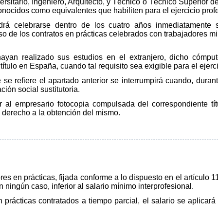
rsitario, Ingeniero, Arquitecto, y Técnico o Técnico Superior de
conocidos como equivalentes que habiliten para el ejercicio prof
odrá celebrarse dentro de los cuatro años inmediatamente s
so de los contratos en prácticas celebrados con trabajadores mi
yan realizado sus estudios en el extranjero, dicho cómput
tulo en España, cuando tal requisito sea exigible para el ejerci
 se refiere el apartado anterior se interrumpirá cuando, duran
ación social sustitutoria.
r al empresario fotocopia compulsada del correspondiente títu
 derecho a la obtención del mismo.
res en prácticas, fijada conforme a lo dispuesto en el artículo 1
n ningún caso, inferior al salario mínimo interprofesional.
 prácticas contratados a tiempo parcial, el salario se aplicar