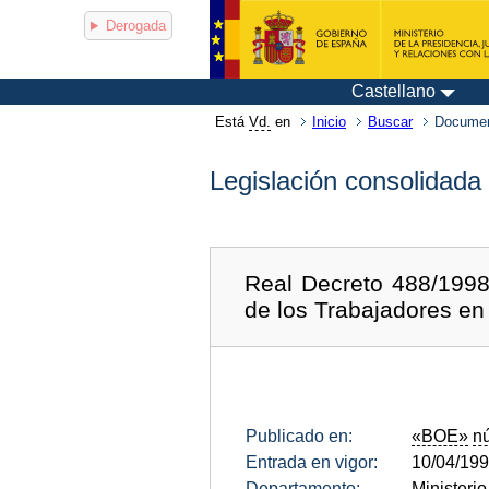
Derogada
Castellano
Está
Vd.
en
Inicio
Buscar
Documen
Legislación consolidada
Real Decreto 488/1998,
de los Trabajadores en 
Publicado en:
«BOE»
n
Entrada en vigor:
10/04/19
Departamento:
Ministeri