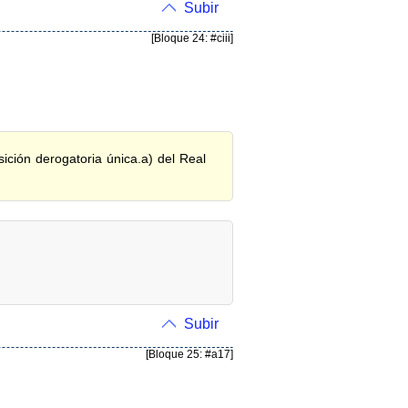
Subir
[Bloque 24: #ciii]
ición derogatoria única.a) del Real
Subir
[Bloque 25: #a17]