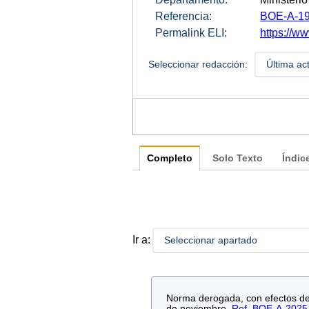
Referencia:
BOE-A-19
Permalink ELI:
https://w
Seleccionar redacción:
Última ac
Completo
Solo Texto
Índic
Ir a:
Seleccionar apartado
Norma derogada, con efectos de 
de noviembre.
Ref. BOE-A-2025