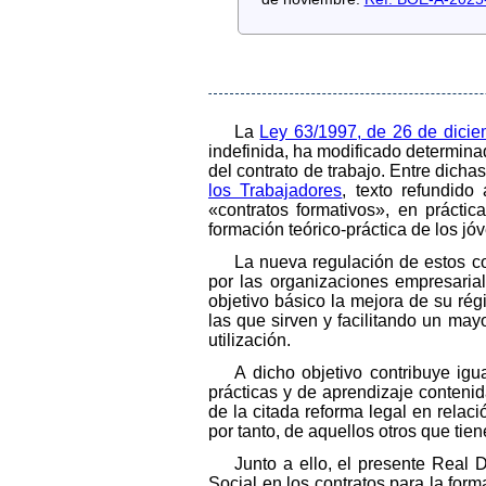
La
Ley 63/1997, de 26 de dicie
indefinida, ha modificado determinad
del contrato de trabajo. Entre dicha
los Trabajadores
, texto refundid
«contratos formativos», en práctic
formación teórico-práctica de los jó
La nueva regulación de estos co
por las organizaciones empresarial
objetivo básico la mejora de su régi
las que sirven y facilitando un may
utilización.
A dicho objetivo contribuye igu
prácticas y de aprendizaje conteni
de la citada reforma legal en relac
por tanto, de aquellos otros que tien
Junto a ello, el presente Real 
Social en los contratos para la for