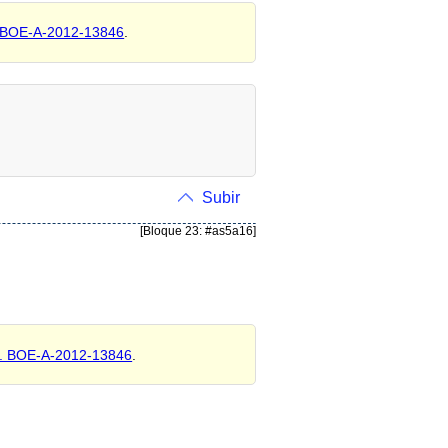
 BOE-A-2012-13846
.
Subir
[Bloque 23: #as5a16]
. BOE-A-2012-13846
.