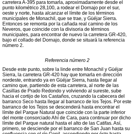
carretera A-395 para tomarla, aproximadamente desde el
punto kilométrico 28,100, a rodear el Dornajo por el sur,
oeste y norte, hasta alcanzar el límite de los términos
municipales de Monachil, que se trae, y Güéjar Sierra.
Entonces se remonta por la cañada real camino de los
Neveros, que coincide con la divisoria de términos
municipales, para encontrar de nuevo la carretera GR-420,
bajo el collado del Dornajo, donde se situará la referencia
número 2.
Referencia número 2
Desde este punto, sobre la linde entre Monachil y Güéjar
Sierra, la carretera GR-420 hay que tomarla en dirección
nordeste, entrando ya en Güéjar Sierra, hasta llegar al
camino que, partiendo de esta carretera, al norte de las
Casillas de Prado Redondo y volviendo al sureste, sube
hacia el cortijo de los Castaños, cruzando la cabecera del
barranco Seco hasta llegar al barranco de los Tejos. Por este
barranco de los Tejos se descenderá hasta encontrar el
límite del Parque Natural que coincide con la parte inferior
del monte consorciado Ahí de Cara, para continuar por dicho
límite del Parque natural hasta el alto de las Catifas. Así,
primero, se desciende por el barranco de San Juan hasta su
confluencia con el río Genil, ascendiendo por éste hasta