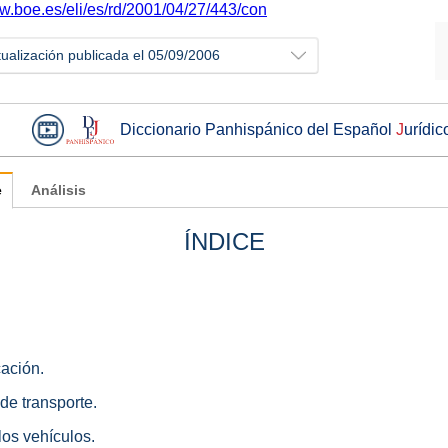
ww.boe.es/eli/es/rd/2001/04/27/443/con
tualización publicada el 05/09/2006
Diccionario Panhispánico del Español
J
urídic
e
Análisis
ÍNDICE
cación.
 de transporte.
los vehículos.