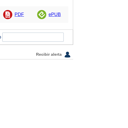
PDF
ePUB
o
Recibir alerta