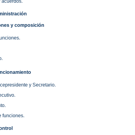
y acuerdos.
ministración
iones y composición
funciones.
o.
uncionamiento
icepresidente y Secretario.
ecutivo.
to.
e funciones.
ontrol