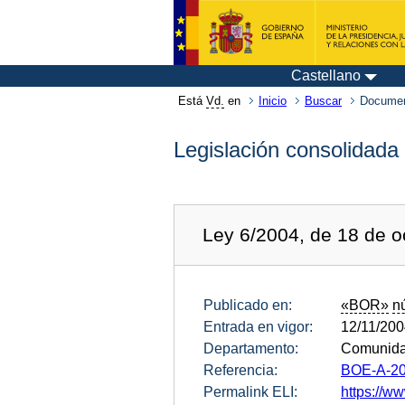
Castellano
Está
Vd.
en
Inicio
Buscar
Documen
Legislación consolidada
Ley 6/2004, de 18 de o
Publicado en:
«BOR»
n
Entrada en vigor:
12/11/20
Departamento:
Comunida
Referencia:
BOE-A-20
Permalink ELI:
https://ww