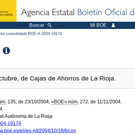
Buscar
Mi BOE
to consolidado BOE-A-2004-19174
ctubre, de Cajas de Ahorros de La Rioja.
úm.
135, de 23/10/2004,
«BOE»
núm.
272, de 11/11/2004.
04
d Autónoma de La Rioja
04-19174
w.boe.es/eli/es-ri/l/2004/10/18/6/con