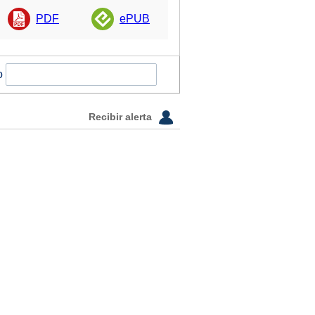
PDF
ePUB
o
Recibir alerta