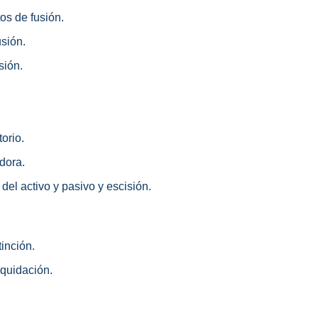
tos de fusión.
usión.
sión.
torio.
dora.
 del activo y pasivo y escisión.
inción.
iquidación.