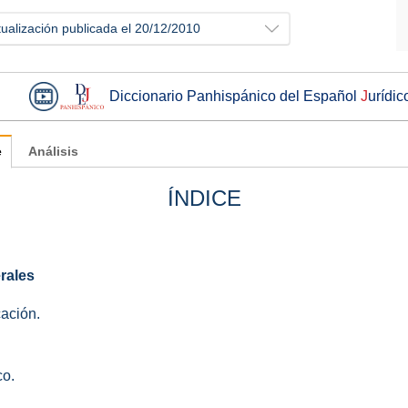
tualización publicada el 20/12/2010
Diccionario Panhispánico del Español
J
urídic
e
Análisis
ÍNDICE
rales
cación.
co.
.