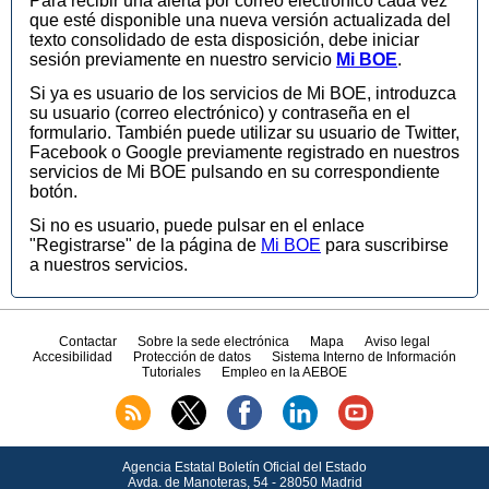
Para recibir una alerta por correo electrónico cada vez
que esté disponible una nueva versión actualizada del
texto consolidado de esta disposición, debe iniciar
sesión previamente en nuestro servicio
Mi BOE
.
Si ya es usuario de los servicios de Mi BOE, introduzca
su usuario (correo electrónico) y contraseña en el
formulario. También puede utilizar su usuario de Twitter,
Facebook o Google previamente registrado en nuestros
servicios de Mi BOE pulsando en su correspondiente
botón.
Si no es usuario, puede pulsar en el enlace
"Registrarse" de la página de
Mi BOE
para suscribirse
a nuestros servicios.
Contactar
Sobre la sede electrónica
Mapa
Aviso legal
Accesibilidad
Protección de datos
Sistema Interno de Información
Tutoriales
Empleo en la AEBOE
Agencia Estatal Boletín Oficial del Estado
Avda.
de Manoteras, 54 - 28050 Madrid