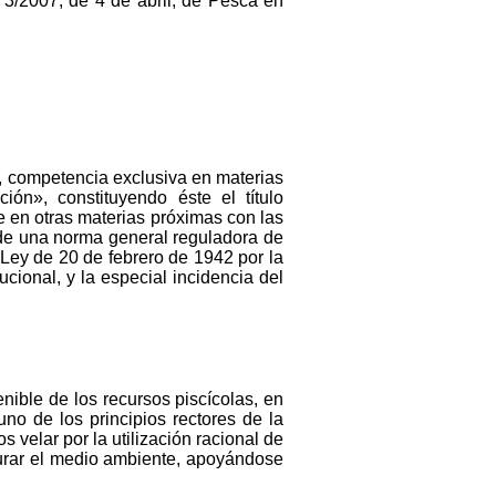
 3/2007, de 4 de abril, de Pesca en
, competencia exclusiva en materias
ión», constituyendo éste el título
de en otras materias próximas con las
de una norma general reguladora de
 Ley de 20 de febrero de 1942 por la
cional, y la especial incidencia del
nible de los recursos piscícolas, en
no de los principios rectores de la
velar por la utilización racional de
taurar el medio ambiente, apoyándose