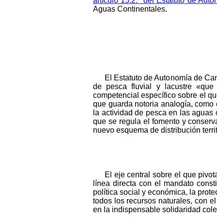
artículo 15.2.º del Estatuto de Aut
Aguas Continentales.
El Estatuto de Autonomía de Can
de pesca fluvial y lacustre «que 
competencial específico sobre el que
que guarda notoria analogía, como
la actividad de pesca en las aguas 
que se regula el fomento y conserva
nuevo esquema de distribución territ
El eje central sobre el que pivo
línea directa con el mandato const
política social y económica, la prot
todos los recursos naturales, con e
en la indispensable solidaridad cole