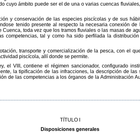
ado cuyo ámbito puede ser el de una o varias cuencas fluviales
tección y conservación de las especies piscícolas y de sus há
iéndose tenido presente al respecto la necesaria conexión d
Cuenca, toda vez que los tramos fluviales o las masas de agu
 competencias, tal y como ha sido perfilada la distribución
lotación, transporte y comercialización de la pesca, con el que
ctividad piscícola, allí donde se permite.
ey, el VIII, contiene el régimen sancionador, configurado inst
ente, la tipificación de las infracciones, la descripción de la
ación de las competencias a los órganos de la Administración 
TÍTULO I
Disposiciones generales