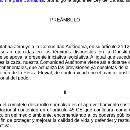
onomía para Cantabria
, promulgo la siguiente Ley de Cantabria
PREÁMBULO
I
tabria atribuye a la Comunidad Autónoma, en su artículo 24.12
serán ejercidas en los términos dispuestos en la Constituc
 se apoya la presente iniciativa legislativa. Al igual que suce
 es la caza, nuestra Comunidad Autónoma viene así a dotarse 
continentales, que actualiza las previsiones ya obsoletas de la
ción de la Pesca Fluvial, de conformidad con el marco constitu
orial del poder.
II
ta el completo desarrollo normativo es el aprovechamiento soste
itucional contenido en el artículo 45 CE que configura, como u
ección del medio ambiente, encomendando a los poderes públicos 
l fin de proteger y mejorar la calidad de vida y defender y res
ctiva.