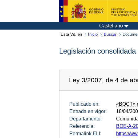
Castellano
Está
Vd.
en
Inicio
Buscar
Documen
Legislación consolidada
Ley 3/2007, de 4 de ab
Publicado en:
«BOCT»
Entrada en vigor:
18/04/20
Departamento:
Comunida
Referencia:
BOE-A-20
Permalink ELI:
https://ww