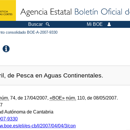
Buscar
Mi BOE
to consolidado BOE-A-2007-9330
ril, de Pesca en Aguas Continentales.
núm.
74, de 17/04/2007,
«BOE»
núm.
110, de 08/05/2007.
07
d Autónoma de Cantabria
07-9330
w.boe.es/eli/es-cb/l/2007/04/04/3/con