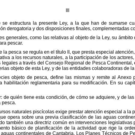
III
e se estructura la presente Ley, a la que han de sumarse cua
ición derogatoria y dos disposiciones finales, complementadas c
iones generales, como las relativas al objeto de la Ley, su ámbito
ara pescar.
 la pesca se regula en el título II, que presta especial atención
lativa a los recursos naturales, a la participación de los actore
s legales a través del Consejo Regional de Pesca Continental, 
rias objeto de esta Ley, y de las entidades colaboradoras de la
species objeto de pesca, define las mismas y remite al Anexo 
a habilitación reglamentaria para su modificación. En su capít
or: de quién tiene esta condición, de cómo se adquiere, y de la
a pesca.
cursos naturales piscícolas exige prestar atención especial a la 
 que opera sobre una previa clasificación de las aguas continen
do también una directriz común en intervenciones legislativas 
nto básico de planificación de la actividad que rige la orde
 aguas continentales de Cantabria. Los Planes Técnicos de P