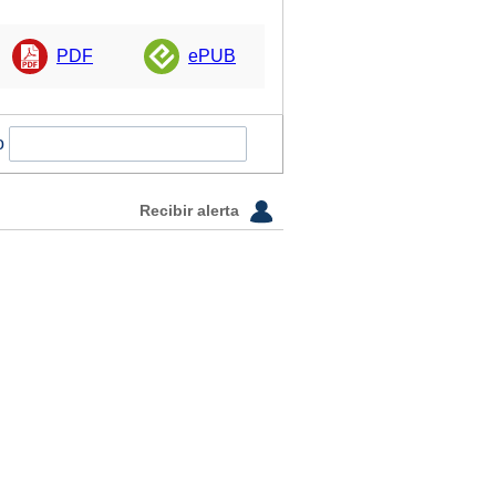
PDF
ePUB
o
Recibir alerta