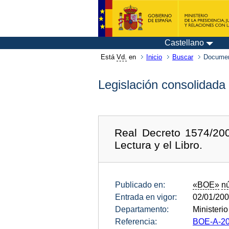
Castellano
Está
Vd.
en
Inicio
Buscar
Documen
Legislación consolidada
Real Decreto 1574/200
Lectura y el Libro.
Publicado en:
«BOE»
n
Entrada en vigor:
02/01/20
Departamento:
Ministerio
Referencia:
BOE-A-20