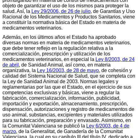
promulgando en materia de control de medicamentos con
objeto de garantizar el uso de los mismos para proteger la
salud. Así, la
Ley 29/2006, de 26 de julio
, de Garantías y Uso
Racional de los Medicamentos y Productos Sanitarios, viene
a constituir la normativa básica del Estado en materia de
medicamentos veterinarios.
Además, en los últimos años el Estado ha aprobado
diversas normas en materia de medicamentos veterinarios,
que debe tener reflejo en la regulación relativa a la
comercialización, prescripción y utilización de los
medicamentos veterinarios, en especial la
Ley 8/2003, de 24
de abril
, de Sanidad Animal, así como, en materia
organizativa, la
Ley 16/2003, de 28 de mayo
, de cohesión y
calidad del Sistema Nacional de Salud, que se completa con
la Ley de Sanidad Animal de 2003. Normas legales y
reglamentarias por las que el Estado, en el ejercicio de sus
competencias exclusivas y básicas, viene a regular la
fabricación, comercialización, información, publicidad,
importación y exportación, almacenamiento, prescripción,
dispensación, autorizaciones y registro de medicamentos de
uso animal, substancias, excipientes y materiales utilizados
para su fabricación, preparación y envasado. Asimismo, en
la Comunitat Valenciana se publicó la
Ley 6/2003, de 4 de
marzo
, de la Generalitat, de Ganadería de la Comunitat
Valenciana, la cual en su capítulo III del título IV, dedicado a