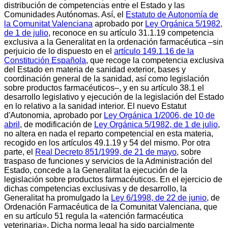
distribución de competencias entre el Estado y las
Comunidades Autónomas. Así, el
Estatuto de Autonomía de
la Comunitat Valenciana
aprobado por
Ley Orgánica 5/1982,
de 1 de julio
, reconoce en su artículo 31.1.19 competencia
exclusiva a la Generalitat en la ordenación farmacéutica ‒sin
perjuicio de lo dispuesto en el
artículo 149.1.16 de la
Constitución Española
, que recoge la competencia exclusiva
del Estado en materia de sanidad exterior, bases y
coordinación general de la sanidad, así como legislación
sobre productos farmacéuticos‒, y en su artículo 38.1 el
desarrollo legislativo y ejecución de la legislación del Estado
en lo relativo a la sanidad interior. El nuevo Estatut
d'Autonomia, aprobado por
Ley Orgánica 1/2006, de 10 de
abril
, de modificación de
Ley Orgánica 5/1982, de 1 de julio
,
no altera en nada el reparto competencial en esta materia,
recogido en los artículos 49.1.19 y 54 del mismo. Por otra
parte, el
Real Decreto 851/1999, de 21 de mayo
, sobre
traspaso de funciones y servicios de la Administración del
Estado, concede a la Generalitat la ejecución de la
legislación sobre productos farmacéuticos. En el ejercicio de
dichas competencias exclusivas y de desarrollo, la
Generalitat ha promulgado la
Ley 6/1998, de 22 de junio
, de
Ordenación Farmacéutica de la Comunitat Valenciana, que
en su artículo 51 regula la «atención farmacéutica
veterinaria». Dicha norma legal ha sido parcialmente