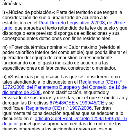
atmósfera.
l) «Núcleo de población»: Parte del territorio que tengan la
consideración de suelo urbanizado de acuerdo a lo
establecido en el
Real Decreto Legislativo 2/2008, de 20 de
junio
, que aprueba el texto refundido de la ley de suelo y que
disponga o este previsto disponga de edificaciones y sus
correspondientes dotaciones con fines residenciales.
m) «Potencia térmica nominal»: Calor máximo (referido al
poder calorífico inferior del combustible) que podría liberar el
quemador del equipo de combustión correspondiente
funcionando con el gasto indicado de acuerdo a las
especificaciones del fabricante, constructor o montador.
n) «Sustancias peligrosas»: Las que se consideren como
tales atendiendo a lo dispuesto en el
Reglamento (CE) n.º
1272/2008, del Parlamento Europeo y del Consejo, de 16 de
diciembre de 2008
, sobre clasificación, etiquetado y
envasado de sustancias y mezclas, por el que se modifican y
derogan las Directivas
67/548/CEE
y
1999/45/CE
y se
modifica el
Reglamento (CE) n.º 1907/2006
. Tendrán
igualmente tal consideración aquellas que se adecuen a lo
dispuesto en el
artículo 3 del Real Decreto 1254/1999, de 16
de julio
, por el que se aprueban medidas de control de los
riesgos inherentes a los accidentes graves en los que