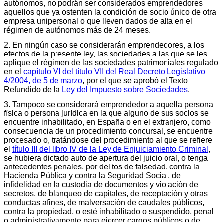
autónomos, no podrán ser considerados emprendedores
aquellos que ya ostenten la condición de socio único de otra
empresa unipersonal o que lleven dados de alta en el
régimen de autónomos más de 24 meses.
2. En ningún caso se considerarán emprendedores, a los
efectos de la presente ley, las sociedades a las que se les
aplique el régimen de las sociedades patrimoniales regulado
en el
capítulo VI del título VII del Real Decreto Legislativo
4/2004, de 5 de marzo
, por el que se aprobó el Texto
Refundido de la
Ley del Impuesto sobre Sociedades
.
3. Tampoco se considerará emprendedor a aquella persona
física o persona jurídica en la que alguno de sus socios se
encuentre inhabilitado, en España o en el extranjero, como
consecuencia de un procedimiento concursal, se encuentre
procesado o, tratándose del procedimiento al que se refiere
el
título III del libro IV de la Ley de Enjuiciamiento Criminal
,
se hubiera dictado auto de apertura del juicio oral, o tenga
antecedentes penales, por delitos de falsedad, contra la
Hacienda Pública y contra la Seguridad Social, de
infidelidad en la custodia de documentos y violación de
secretos, de blanqueo de capitales, de receptación y otras
conductas afines, de malversación de caudales públicos,
contra la propiedad, o esté inhabilitado o suspendido, penal
o administrativamente para ejercer cargos públicos o de