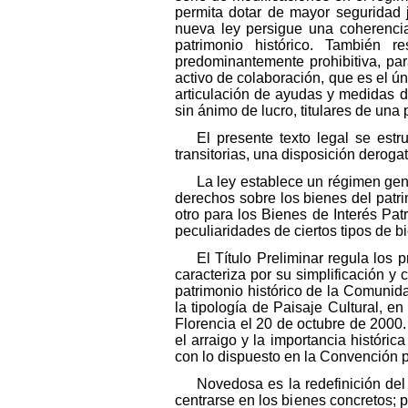
permita dotar de mayor seguridad j
nueva ley persigue una coherencia
patrimonio histórico. También 
predominantemente prohibitiva, para
activo de colaboración, que es el ú
articulación de ayudas y medidas d
sin ánimo de lucro, titulares de una 
El presente texto legal se estr
transitorias, una disposición derogat
La ley establece un régimen gene
derechos sobre los bienes del patri
otro para los Bienes de Interés Pa
peculiaridades de ciertos tipos de b
El Título Preliminar regula los 
caracteriza por su simplificación y 
patrimonio histórico de la Comunid
la tipología de Paisaje Cultural,
Florencia el 20 de octubre de 2000.
el arraigo y la importancia histór
con lo dispuesto en la Convención p
Novedosa es la redefinición del 
centrarse en los bienes concretos; p