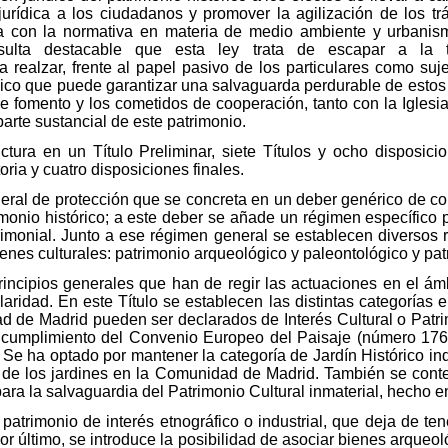
urídica a los ciudadanos y promover la agilización de los trá
 con la normativa en materia de medio ambiente y urbanism
resulta destacable que esta ley trata de escapar a la 
 realzar, frente al papel pasivo de los particulares como suj
nico que puede garantizar una salvaguarda perdurable de estos
e fomento y los cometidos de cooperación, tanto con la Iglesi
parte sustancial de este patrimonio.
uctura en un Título Preliminar, siete Títulos y ocho disposici
oria y cuatro disposiciones finales.
ral de protección que se concreta en un deber genérico de cons
monio histórico; a este deber se añade un régimen específico p
trimonial. Junto a ese régimen general se establecen diversos
ienes culturales: patrimonio arqueológico y paleontológico y patr
principios generales que han de regir las actuaciones en el ámb
claridad. En este Título se establecen las distintas categorías 
ad de Madrid pueden ser declarados de Interés Cultural o Pat
 en cumplimiento del Convenio Europeo del Paisaje (número 17
 Se ha optado por mantener la categoría de Jardín Histórico in
ica de los jardines en la Comunidad de Madrid. También se con
ara la salvaguardia del Patrimonio Cultural inmaterial, hecho e
patrimonio de interés etnográfico o industrial, que deja de te
or último, se introduce la posibilidad de asociar bienes arqueol