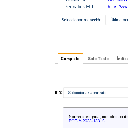
Permalink ELI:
https://w
Seleccionar redacción:
Última ac
Completo
Solo Texto
Índic
Ir a:
Seleccionar apartado
Norma derogada, con efectos de 
BOE-A-2023-18316