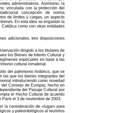
mites administrativos. Asimismo, la
o, vinculada con la protección del
tradicional concepción de norma
etos de límites y cargas, un aspecto
 bienes. En esta idea se engastan la
a Católica como con otras entidades
ones adicionales, tres disposiciones
ervación dirigido a los titulares de
ara los Bienes de Interés Cultural y
 regímenes especiales en base a las
imonio cultural inmaterial.
ito del patrimonio histórico, que se
en las que los bienes integrantes del
rimonial introduciendo como novedad
6 del Consejo de Europa), hecho en
dependiente del Paisaje Cultural por
templa el Hecho Cultural de acuerdo
n París el 3 de noviembre de 2003.
ner la consideración de «lugar» para
ógicos y paleontológicos al reunirlos