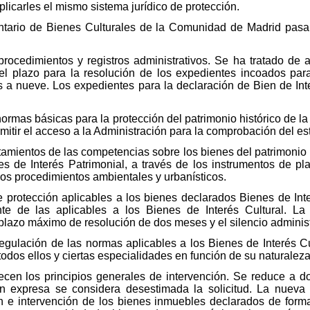
plicarles el mismo sistema jurídico de protección.
entario de Bienes Culturales de la Comunidad de Madrid pas
 procedimientos y registros administrativos. Se ha tratado de 
 el plazo para la resolución de los expedientes incoados par
 a nueve. Los expedientes para la declaración de Bien de Int
s normas básicas para la protección del patrimonio histórico de
mitir el acceso a la Administración para la comprobación del e
tamientos de las competencias sobre los bienes del patrimonio 
nes de Interés Patrimonial, a través de los instrumentos de pl
los procedimientos ambientales y urbanísticos.
 de protección aplicables a los bienes declarados Bienes de In
e de las aplicables a los Bienes de Interés Cultural. La 
lazo máximo de resolución de dos meses y el silencio administr
regulación de las normas aplicables a los Bienes de Interés Cu
todos ellos y ciertas especialidades en función de su naturale
cen los principios generales de intervención. Se reduce a d
ión expresa se considera desestimada la solicitud. La nueva
ón e intervención de los bienes inmuebles declarados de forma