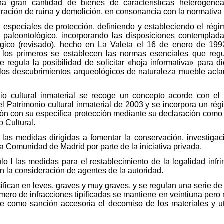
una gran cantidad de bienes de características heterogéne
ración de ruina y demolición, en consonancia con la normativa 
s especiales de protección, definiendo y estableciendo el rég
 y paleontológico, incorporando las disposiciones contempla
gico (revisado), hecho en La Valeta el 16 de enero de 1992,
 a los primeros se establecen las normas esenciales que regu
e regula la posibilidad de solicitar «hoja informativa» para d
los descubrimientos arqueológicos de naturaleza mueble aclara
nio cultural inmaterial se recoge un concepto acorde con e
 Patrimonio cultural inmaterial de 2003 y se incorpora un régi
ón con su específica protección mediante su declaración como B
 Cultural.
r las medidas dirigidas a fomentar la conservación, investiga
 la Comunidad de Madrid por parte de la iniciativa privada.
ulo I las medidas para el restablecimiento de la legalidad infr
n la consideración de agentes de la autoridad.
sifican en leves, graves y muy graves, y se regulan una serie d
mero de infracciones tipificadas se mantiene en veintiuna pero
ece como sanción accesoria el decomiso de los materiales y u