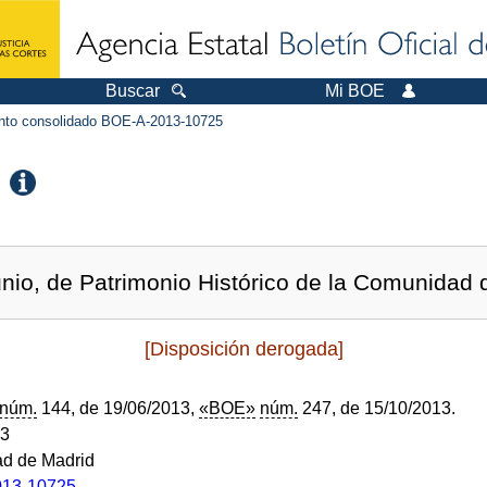
Buscar
Mi BOE
to consolidado BOE-A-2013-10725
unio, de Patrimonio Histórico de la Comunidad 
[Disposición derogada]
núm.
144, de 19/06/2013,
«BOE»
núm.
247, de 15/10/2013.
13
d de Madrid
13-10725