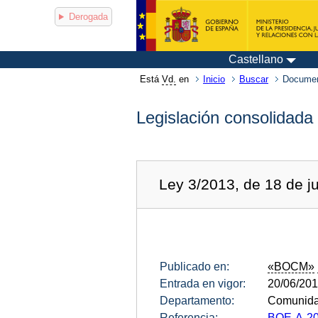
Derogada
Castellano
Está
Vd.
en
Inicio
Buscar
Documen
Legislación consolidada
Ley 3/2013, de 18 de j
Publicado en:
«BOCM»
Entrada en vigor:
20/06/20
Departamento:
Comunida
Referencia:
BOE-A-20