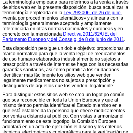
La terminología empleada para referirnos a la venta a través
de sitios web en la presente disposición, busca actualizar la
terminología empleada en la
Ley 29/2006, de 26 de julio
,
«venta por procedimientos telemáticos» y alinearla con la
terminología generalmente aceptada y ampliamente
referenciada en otras normas nacionales y europeas y en
concreto con la mencionada
Directiva 2011/62/UE, del
Parlamento Europeo y del Consejo, de 8 de junio de 2011
.
Esta disposición persigue un doble objetivo: proporcionar un
marco normativo para que la venta legal de medicamentos
de uso humano elaborados industrialmente no sujetos a
prescripción a través de internet se haga con las necesarias
garantías sanitarias, así como permitir a los ciudadanos
identificar más fácilmente los sitios web que venden
legalmente medicamentos no sujetos a prescripción y
distinguirlos de aquellos que los venden ilegalmente.
Para distinguir estos sitios web se crea un logotipo común
que sea reconocible en toda la Unión Europea y que al
mismo tiempo permita identificar el Estado miembro en el
que está establecida la persona que ofrece medicamentos
por venta a distancia al público. Con vistas a armonizar el
funcionamiento de este logotipo, la Comisión Europea
adoptará en un acto de ejecución el diseño y los criterios
técnicos, electrónicos y criptográficos para la verificación de