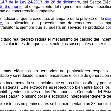
o 14.7 de la Ley 24/2013, de 26 de diciembre
, del Sector Eléc
de 6 de junio
, el otorgamiento del régimen retributivo específico
nto de concurrencia competitiva.
ón adicional quinta exceptúa, al amparo de lo previsto en la
dis
e
, la aplicación del procedimiento de concurrencia compet
transitoria, siempre que su puesta en servicio se produzca con
el citado real decreto regula el mecanismo de cálculo del incen
 instalaciones de aquellas tecnologías susceptibles de ser inst
II
temas eléctricos en territorios no peninsulares respecto 
lado y su reducido tamaño, encarecen el coste de generación elé
han incrementado sustancialmente en los últimos años y por t
s sistemas. Este extracoste es repercutido bien entre todos los
contribuyentes a través de los Presupuestos Generales del Est
ores pagan lo mismo por la electricidad independientemente de
los sistemas no peninsulares se ha incrementado un 38 por cien