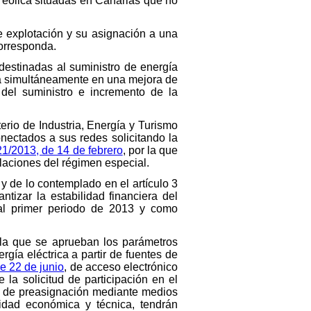
a eólica situadas en Canarias que no
de explotación y su asignación a una
corresponda.
destinadas al suministro de energía
nda simultáneamente en una mejora de
 del suministro e incremento de la
erio de Industria, Energía y Turismo
nectados a sus redes solicitando la
1/2013, de 14 de febrero
, por la que
alaciones del régimen especial.
y de lo contemplado en el artículo 3
tizar la estabilidad financiera del
e al primer periodo de 2013 y como
 la que se aprueban los parámetros
rgía eléctrica a partir de fuentes de
de 22 de junio
, de acceso electrónico
 la solicitud de participación en el
do de preasignación mediante medios
idad económica y técnica, tendrán