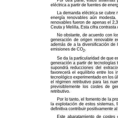
Por otra parte, estos sistemas
eléctrica a partir de fuentes de ene
La demanda eléctrica se cubre ma
energía renovables aún modesta. 
renovables fueron de apenas el 2,3
Ceuta y Melilla. Esta cifra contrasta
No obstante, de acuerdo con los
generación de origen renovable e
además de a la diversificación de 
emisiones de CO
.
2
Se da la particularidad de que en
generación a partir de tecnologías 
supondrá reducciones del extracos
favorecerá el equilibrio entre los
tecnológico experimentado en los ú
el régimen retributivo para las n
previsiblemente los costes de ge
retributivo.
Por lo tanto, el fomento de la p
la explotación de estos sistemas, 
definitiva contribuir positivamente al
Este abaratamiento de costes 