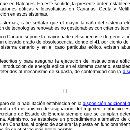
que en Baleares. En este sentido, la presente orden establece
laciones eólicas y fotovoltaicas en Canarias, Ceuta y Mel
ación en estos sistemas.
istemas, cabe señalar que el mayor tamaño del sistema eléc
ón de tecnologías renovables no gestionables con criterios técn
rico Canario supone la mayor parte del sobrecoste de generaci
n elevado grado de obsolescencia, donde el 41 por ciento de la
istema canario y en el caso particular eólico, existen ab
descritos y para asegurar la ejecución de instalaciones eól
la introducción de energía eólica en el sistema canario, esta
 referidos al mecanismo de subasta, de conformidad con la
dis
III
paro de la habilitación establecida en la
disposición adicional 
rolla el mecanismo de asignación del régimen retributivo es
cretario de Estado de Energía siempre que se cumplan dete
ma. Asimismo, se establece un procedimiento alternativo de o
s en Canarias, al objeto de acelerar la puesta en funcionamiento
ación en el plazo más breve posible.