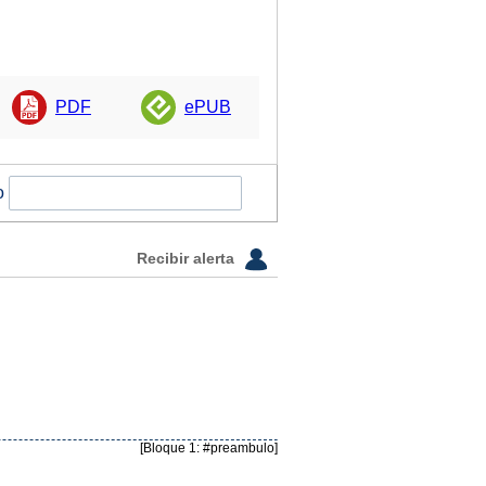
PDF
ePUB
o
Recibir alerta
[Bloque 1: #preambulo]