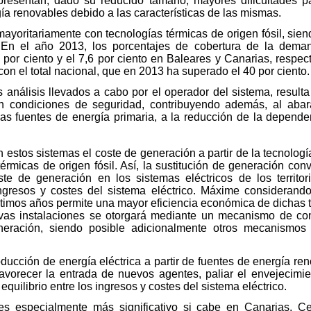
 presentan, dado su reducido tamaño, mayores dificultades pa
rgía renovables debido a las características de las mismas.
yoritariamente con tecnologías térmicas de origen fósil, siend
En el año 2013, los porcentajes de cobertura de la deman
 por ciento y el 7,6 por ciento en Baleares y Canarias, respec
 con el total nacional, que en 2013 ha superado el 40 por ciento.
 análisis llevados a cabo por el operador del sistema, result
n condiciones de seguridad, contribuyendo además, al abar
las fuentes de energía primaria, a la reducción de la depende
 estos sistemas el coste de generación a partir de la tecnología 
térmicas de origen fósil. Así, la sustitución de generación co
te de generación en los sistemas eléctricos de los territor
 ingresos y costes del sistema eléctrico. Máxime considerando
ltimos años permite una mayor eficiencia económica de dichas t
uevas instalaciones se otorgará mediante un mecanismo de con
neración, siendo posible adicionalmente otros mecanismos
roducción de energía eléctrica a partir de fuentes de energía r
favorecer la entrada de nuevos agentes, paliar el envejecim
 equilibrio entre los ingresos y costes del sistema eléctrico.
es especialmente más significativo si cabe en Canarias, Ce