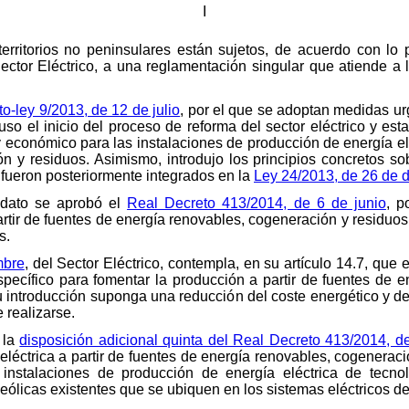
I
territorios no peninsulares están sujetos, de acuerdo con lo 
Sector Eléctrico, a una reglamentación singular que atiende a
o-ley 9/2013, de 12 de julio
, por el que se adoptan medidas urg
puso el inicio del proceso de reforma del sector eléctrico y es
 económico para las instalaciones de producción de energía eléc
n y residuos. Asimismo, introdujo los principios concretos sob
e fueron posteriormente integrados en la
Ley 24/2013, de 26 de 
dato se aprobó el
Real Decreto 413/2014, de 6 de junio
, p
rtir de fuentes de energía renovables, cogeneración y residuos,
s.
mbre
, del Sector Eléctrico, contempla, en su artículo 14.7, qu
específico para fomentar la producción a partir de fuentes de 
su introducción suponga una reducción del coste energético y de
 realizarse.
, la
disposición adicional quinta del Real Decreto 413/2014, d
eléctrica a partir de fuentes de energía renovables, cogenerac
 instalaciones de producción de energía eléctrica de tecnol
eólicas existentes que se ubiquen en los sistemas eléctricos de 