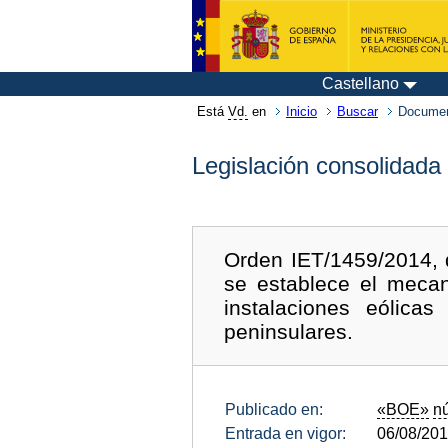
Castellano
Está
Vd.
en
Inicio
Buscar
Documen
Legislación consolidada
Orden IET/1459/2014, d
se establece el mecan
instalaciones eólicas
peninsulares.
Publicado en:
«BOE»
n
Entrada en vigor:
06/08/20