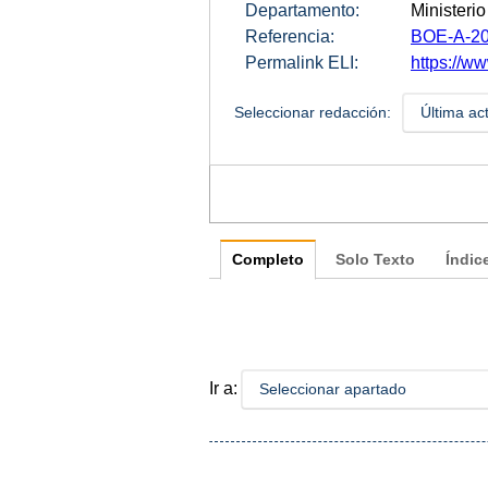
Departamento:
Ministerio
Referencia:
BOE-A-20
Permalink ELI:
https://w
Seleccionar redacción:
Última ac
Completo
Solo Texto
Índic
Ir a:
Seleccionar apartado