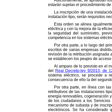
Adicionalmente, se aprueban los 
estarán sujetas el procedimiento de
La inscripción de una instalaci
instalación tipo, serán requisitos n
Esta orden se alinea igualmente
eléctrica y con la mejora de la efi
la seguridad del suministro, prev
competencia en los sistemas eléctri
Por otra parte, a lo largo del p
escritos de varias empresas distri
revisión de la retribución asignada
se establecen los peajes de acceso a
Al amparo de lo previsto en el
del
Real Decreto-ley 9/2013, de 12
sistema eléctrico, se procede a r
consecuencia de ello la del segundo
Por otra parte, en línea con la
retributivos de las instalaciones ti
energía renovables, cogeneración y
de los ciudadanos a los Servicios P
mecanismo de subasta y de inscripc
electrónicos. Se ha considerado 