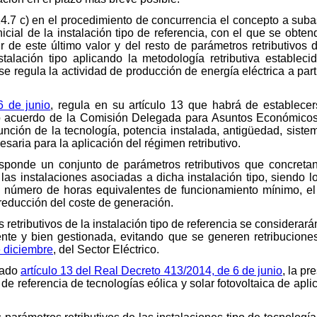
14.7 c) en el procedimiento de concurrencia el concepto a suba
nicial de la instalación tipo de referencia, con el que se obten
rtir de este último valor y del resto de parámetros retributivos 
nstalación tipo aplicando la metodología retributiva establec
 se regula la actividad de producción de energía eléctrica a par
6 de junio
, regula en su artículo 13 que habrá de establecer
io acuerdo de la Comisión Delegada para Asuntos Económicos,
unción de la tecnología, potencia instalada, antigüedad, sistem
aria para la aplicación del régimen retributivo.
esponde un conjunto de parámetros retributivos que concretan 
las instalaciones asociadas a dicha instalación tipo, siendo lo
a, el número de horas equivalentes de funcionamiento mínimo, e
r reducción del coste de generación.
 retributivos de la instalación tipo de referencia se considerará
iente y bien gestionada, evitando que se generen retribucion
e diciembre
, del Sector Eléctrico.
tado
artículo 13 del Real Decreto 413/2014, de 6 de junio
, la p
o de referencia de tecnologías eólica y solar fotovoltaica de ap