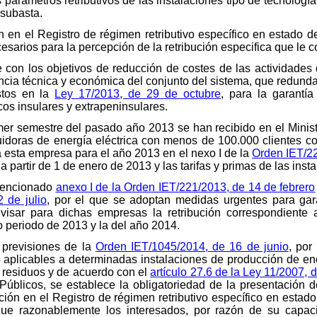
parámetros retributivos de las instalaciones tipo de tecnologí
 subasta.
ón en el Registro de régimen retributivo específico en estado 
ecesarios para la percepción de la retribución especifica que le 
 con los objetivos de reducción de costes de las actividades 
ciencia técnica y económica del conjunto del sistema, que redu
istos en la
Ley 17/2013, de 29 de octubre
, para la garantía
cos insulares y extrapeninsulares.
rimer semestre del pasado año 2013 se han recibido en el Minist
buidoras de energía eléctrica con menos de 100.000 clientes co
 a esta empresa para el año 2013 en el nexo I de la
Orden IET/22
 partir de 1 de enero de 2013 y las tarifas y primas de las inst
 mencionado
anexo I de la Orden IET/221/2013, de 14 de febrero
 de julio
, por el que se adoptan medidas urgentes para garan
evisar para dichas empresas la retribución correspondient
 periodo de 2013 y la del año 2014.
s previsiones de la
Orden IET/1045/2014, de 16 de junio
, por
po aplicables a determinadas instalaciones de producción de ene
 residuos y de acuerdo con el
artículo 27.6 de la Ley 11/2007, 
úblicos, se establece la obligatoriedad de la presentación de
ión en el Registro de régimen retributivo específico en esta
que razonablemente los interesados, por razón de su capac