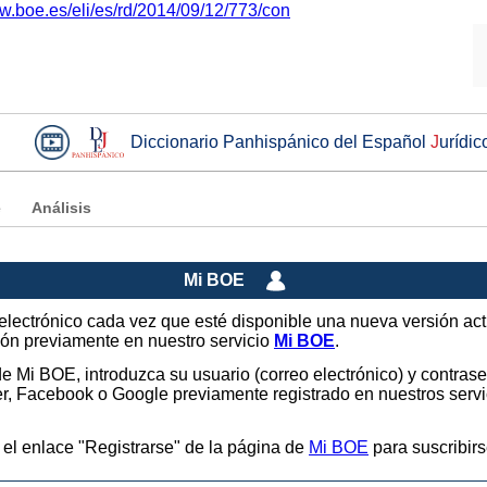
ww.boe.es/eli/es/rd/2014/09/12/773/con
Diccionario Panhispánico del Español
J
urídic
e
Análisis
Mi BOE
o electrónico cada vez que esté disponible una nueva versión ac
sión previamente en nuestro servicio
Mi BOE
.
 de Mi BOE, introduzca su usuario (correo electrónico) y contras
tter, Facebook o Google previamente registrado en nuestros ser
 el enlace "Registrarse" de la página de
Mi BOE
para suscribirs