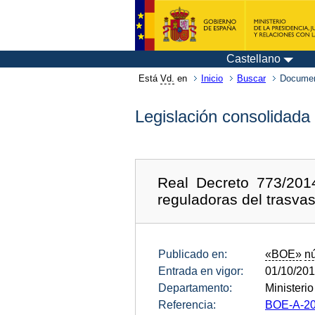
Castellano
Está
Vd.
en
Inicio
Buscar
Documen
Legislación consolidada
Real Decreto 773/201
reguladoras del trasva
Publicado en:
«BOE»
n
Entrada en vigor:
01/10/20
Departamento:
Ministeri
Referencia:
BOE-A-20