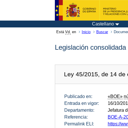
Castellano
Está
Vd.
en
Inicio
Buscar
Documen
Legislación consolidada
Ley 45/2015, de 14 de 
Publicado en:
«BOE»
n
Entrada en vigor:
16/10/20
Departamento:
Jefatura 
Referencia:
BOE-A-20
Permalink ELI:
https://ww