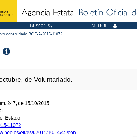
Buscar
Mi BOE
to consolidado BOE-A-2015-11072
octubre, de Voluntariado.
úm.
247, de 15/10/2015.
15
del Estado
15-11072
w.boe.es/eli/es/l/2015/10/14/45/con