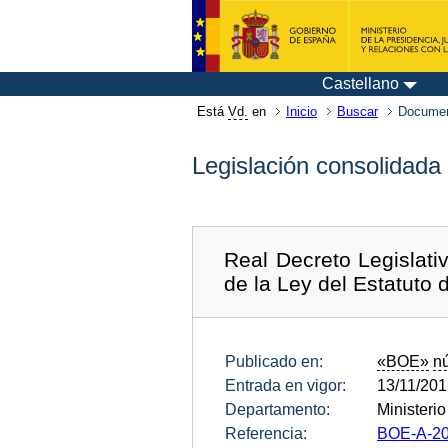
Castellano
Está
Vd.
en
Inicio
Buscar
Documen
Legislación consolidada
Real Decreto Legislati
de la Ley del Estatuto 
Publicado en:
«BOE»
n
Entrada en vigor:
13/11/20
Departamento:
Ministeri
Referencia:
BOE-A-20