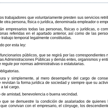
 los trabajadores que voluntariamente presten sus servicios retr
de otra persona, física o jurídica, denominada empleador o empr
erán empresarios todas las personas, físicas o jurídicas, o c
sonas referidas en el apartado anterior, así como de las pers
trabajo temporal legalmente constituidas.
do por esta ley:
s funcionarios públicos, que se regirá por las correspondientes
 las Administraciones Públicas y demás entes, organismos y enti
 regule por normas administrativas o estatutarias.
bligatorias.
, pura y simplemente, al mero desempeño del cargo de cons
 revistan la forma jurídica de sociedad y siempre que su activ
a tal cargo.
ulo de amistad, benevolencia o buena vecindad.
lvo que se demuestre la condición de asalariados de quienes 
re que convivan con el empresario, el cónyuge, los descendien