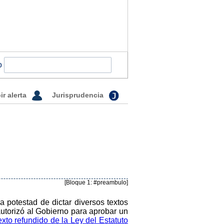
o
ir alerta
Jurisprudencia
[Bloque 1: #preambulo]
a potestad de dictar diversos textos
autorizó al Gobierno para aprobar un
exto refundido de la Ley del Estatuto