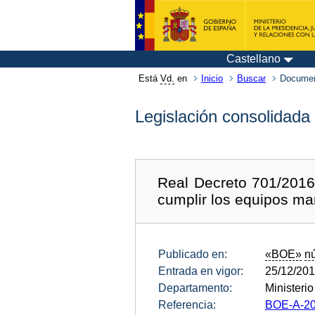
Castellano
Está
Vd.
en
Inicio
Buscar
Documen
Legislación consolidada
Real Decreto 701/2016,
cumplir los equipos ma
Publicado en:
«BOE»
n
Entrada en vigor:
25/12/20
Departamento:
Ministeri
Referencia:
BOE-A-20