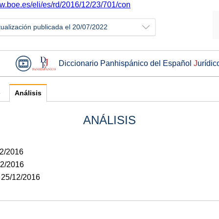
ww.boe.es/eli/es/rd/2016/12/23/701/con
tualización publicada el 20/07/2022
Diccionario Panhispánico del Español
J
urídic
e
Análisis
ANÁLISIS
12/2016
12/2016
: 25/12/2016