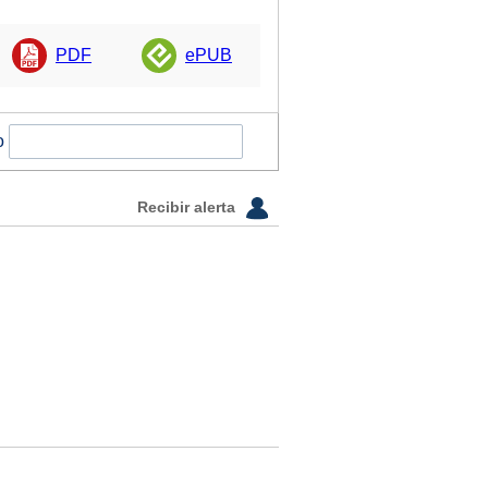
PDF
ePUB
o
Recibir alerta