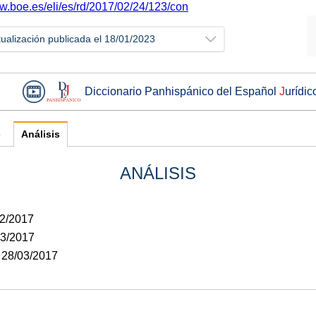
ww.boe.es/eli/es/rd/2017/02/24/123/con
tualización publicada el 18/01/2023
Diccionario Panhispánico del Español
J
urídic
e
Análisis
ANÁLISIS
02/2017
03/2017
: 28/03/2017