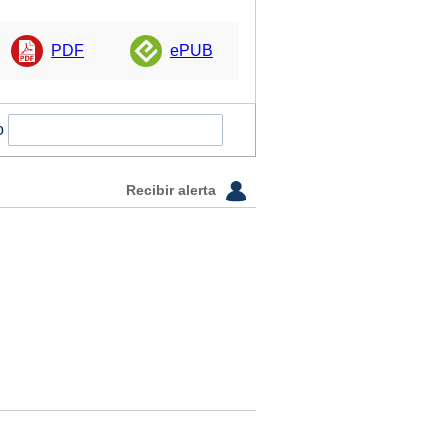
PDF
ePUB
o
Recibir alerta