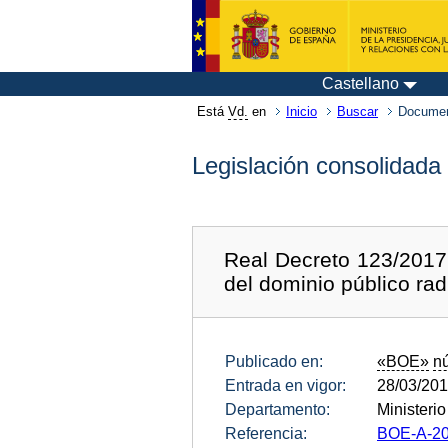
Castellano
Está
Vd.
en
Inicio
Buscar
Documen
Legislación consolidada
Real Decreto 123/2017,
del dominio público rad
Publicado en:
«BOE»
n
Entrada en vigor:
28/03/20
Departamento:
Ministeri
Referencia:
BOE-A-20