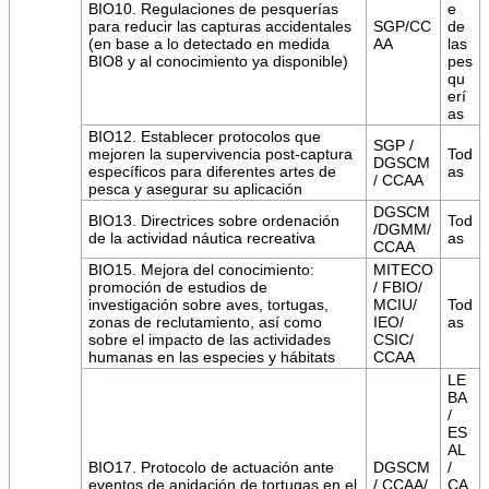
BIO10. Regulaciones de pesquerías
e
para reducir las capturas accidentales
SGP/CC
de
(en base a lo detectado en medida
AA
las
BIO8 y al conocimiento ya disponible)
pes
qu
erí
as
BIO12. Establecer protocolos que
SGP /
mejoren la supervivencia post-captura
Tod
DGSCM
específicos para diferentes artes de
as
/ CCAA
pesca y asegurar su aplicación
DGSCM
BIO13. Directrices sobre ordenación
Tod
/DGMM/
de la actividad náutica recreativa
as
CCAA
BIO15. Mejora del conocimiento:
MITECO
promoción de estudios de
/ FBIO/
investigación sobre aves, tortugas,
MCIU/
Tod
zonas de reclutamiento, así como
IEO/
as
sobre el impacto de las actividades
CSIC/
humanas en las especies y hábitats
CCAA
LE
BA
/
ES
AL
BIO17. Protocolo de actuación ante
DGSCM
/
eventos de anidación de tortugas en el
/ CCAA/
CA