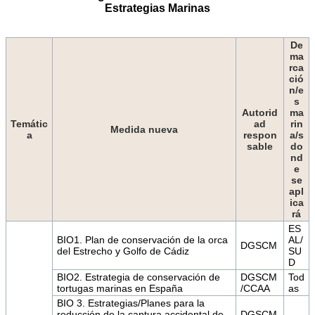
Estrategias Marinas
De
ma
rca
ció
n/e
s
Autorid
ma
Temátic
ad
rin
Medida nueva
a
respon
a/s
sable
do
nd
e
se
apl
ica
rá
ES
BIO1. Plan de conservación de la orca
AL/
DGSCM
del Estrecho y Golfo de Cádiz
SU
D
BIO2. Estrategia de conservación de
DGSCM
Tod
tortugas marinas en España
/CCAA
as
BIO 3. Estrategias/Planes para la
reducción de la captura accidental de
DGSCM