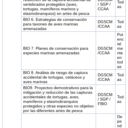
Tod
vertebrados protegidos (aves,
/ SGP /
as
tortugas, mamíferos marinos y
CCAA
elasmobranquios) en artes de pesca
BIO 6. Estrategias de conservación
DGSCM
Tod
para taxones de aves marinas
/CCAA
as
amenazadas
Pot
enc
ial
BIO 7. Planes de conservación para
DGSCM
me
especies marinas amenazadas
/CCAA
nte
en
tod
as
BIO 8. Análisis de riesgo de captura
DGSCM
Tod
accidental de tortugas, cetáceos y
/CCAA
as
aves marinas
BIO9. Proyectos demostrativos para la
mitigación y reducción de las capturas
DGSCM
accidentales de tortugas, aves,
Tod
/ SGP /
mamíferos y elasmobranquios
as
FBIO
protegidos y otras especies no objetivo
por las diferentes artes de pesca
De
pe
nd