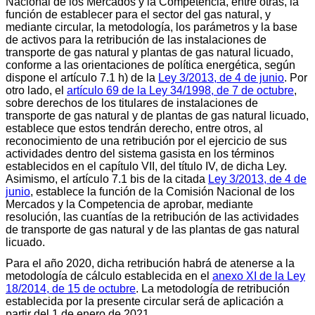
Nacional de los Mercados y la Competencia, entre otras, la
función de establecer para el sector del gas natural, y
mediante circular, la metodología, los parámetros y la base
de activos para la retribución de las instalaciones de
transporte de gas natural y plantas de gas natural licuado,
conforme a las orientaciones de política energética, según
dispone el artículo 7.1 h) de la
Ley 3/2013, de 4 de junio
. Por
otro lado, el
artículo 69 de la Ley 34/1998, de 7 de octubre
,
sobre derechos de los titulares de instalaciones de
transporte de gas natural y de plantas de gas natural licuado,
establece que estos tendrán derecho, entre otros, al
reconocimiento de una retribución por el ejercicio de sus
actividades dentro del sistema gasista en los términos
establecidos en el capítulo VII, del título IV, de dicha Ley.
Asimismo, el artículo 7.1 bis de la citada
Ley 3/2013, de 4 de
junio
, establece la función de la Comisión Nacional de los
Mercados y la Competencia de aprobar, mediante
resolución, las cuantías de la retribución de las actividades
de transporte de gas natural y de las plantas de gas natural
licuado.
Para el año 2020, dicha retribución habrá de atenerse a la
metodología de cálculo establecida en el
anexo XI de la Ley
18/2014, de 15 de octubre
. La metodología de retribución
establecida por la presente circular será de aplicación a
partir del 1 de enero de 2021.