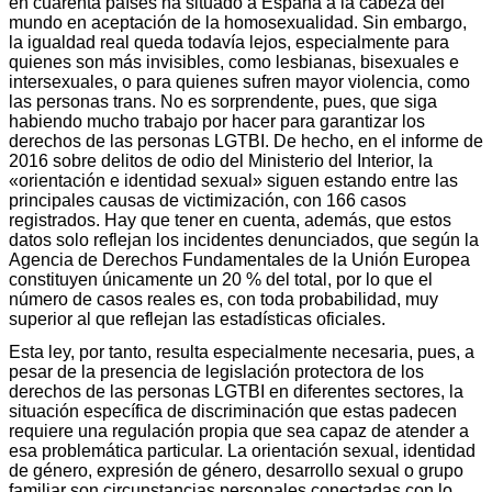
en cuarenta países ha situado a España a la cabeza del
mundo en aceptación de la homosexualidad. Sin embargo,
la igualdad real queda todavía lejos, especialmente para
quienes son más invisibles, como lesbianas, bisexuales e
intersexuales, o para quienes sufren mayor violencia, como
las personas trans. No es sorprendente, pues, que siga
habiendo mucho trabajo por hacer para garantizar los
derechos de las personas LGTBI. De hecho, en el informe de
2016 sobre delitos de odio del Ministerio del Interior, la
«orientación e identidad sexual» siguen estando entre las
principales causas de victimización, con 166 casos
registrados. Hay que tener en cuenta, además, que estos
datos solo reflejan los incidentes denunciados, que según la
Agencia de Derechos Fundamentales de la Unión Europea
constituyen únicamente un 20 % del total, por lo que el
número de casos reales es, con toda probabilidad, muy
superior al que reflejan las estadísticas oficiales.
Esta ley, por tanto, resulta especialmente necesaria, pues, a
pesar de la presencia de legislación protectora de los
derechos de las personas LGTBI en diferentes sectores, la
situación específica de discriminación que estas padecen
requiere una regulación propia que sea capaz de atender a
esa problemática particular. La orientación sexual, identidad
de género, expresión de género, desarrollo sexual o grupo
familiar son circunstancias personales conectadas con lo