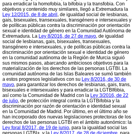
para erradicar la homofobia, la bifobia y la transfobia. Con
objetivos y contenido muy similares, llegó a Extremadura la
Ley 12/2015, de 8 de abril
, de igualdad social de lesbianas,
gais, bisexuales, transexuales, transgénero e intersexuales y
de políticas públicas contra la discriminación por orientación
sexual e identidad de género en la Comunidad Autónoma de
Extremadura. La
Ley 8/2016, de 27 de mayo
, de igualdad
social de lesbianas, gais, bisexuales, transexuales,
transgénero e intersexuales, y de políticas públicas contra la
discriminación por orientación sexual e identidad de género
en la comunidad autónoma de la Región de Murcia siguió
sus mismos pasos, abarcando ambiciosos objetivos para la
materialización de los derechos de las personas LGTBI. La
comunidad autónoma de las Islas Baleares se sumó también
a estos progresos legislativos con su
Ley 8/2016, de 30 de
mayo
, para garantizar los derechos de lesbianas, gais, trans,
bisexuales e intersexuales y para erradicar la LGTBIfòbia,
así como la Comunidad de Madrid con la
Ley 3/2016, de 22
de julio
, de protección integral contra la LGTBifobia y la
discriminación por razón de orientación e identidad sexual
en la Comunidad de Madrid. Por último, en el último año se
han incorporado dos nuevas legislaciones protectoras de los
derechos de las personas LGTBI en el ámbito autonómico: la
Ley foral 8/2017, de 19 de junio
, para la igualdad social las
personas LGTBI+, y la
Ley 8/2017, de 28 de diciembre
, para