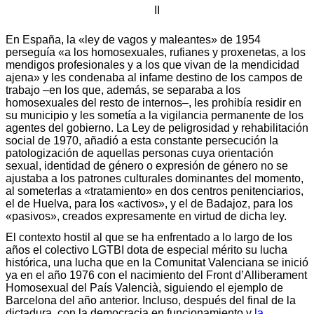
II
En España, la «ley de vagos y maleantes» de 1954
perseguía «a los homosexuales, rufianes y proxenetas, a los
mendigos profesionales y a los que vivan de la mendicidad
ajena» y les condenaba al infame destino de los campos de
trabajo –en los que, además, se separaba a los
homosexuales del resto de internos–, les prohibía residir en
su municipio y les sometía a la vigilancia permanente de los
agentes del gobierno. La Ley de peligrosidad y rehabilitación
social de 1970, añadió a esta constante persecución la
patologización de aquellas personas cuya orientación
sexual, identidad de género o expresión de género no se
ajustaba a los patrones culturales dominantes del momento,
al someterlas a «tratamiento» en dos centros penitenciarios,
el de Huelva, para los «activos», y el de Badajoz, para los
«pasivos», creados expresamente en virtud de dicha ley.
El contexto hostil al que se ha enfrentado a lo largo de los
años el colectivo LGTBI dota de especial mérito su lucha
histórica, una lucha que en la Comunitat Valenciana se inició
ya en el año 1976 con el nacimiento del Front d’Alliberament
Homosexual del País Valencià, siguiendo el ejemplo de
Barcelona del año anterior. Incluso, después del final de la
dictadura, con la democracia en funcionamiento y
la