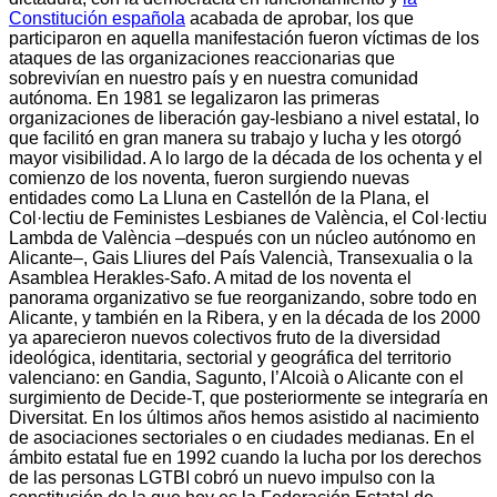
Constitución española
acabada de aprobar, los que
participaron en aquella manifestación fueron víctimas de los
ataques de las organizaciones reaccionarias que
sobrevivían en nuestro país y en nuestra comunidad
autónoma. En 1981 se legalizaron las primeras
organizaciones de liberación gay-lesbiano a nivel estatal, lo
que facilitó en gran manera su trabajo y lucha y les otorgó
mayor visibilidad. A lo largo de la década de los ochenta y el
comienzo de los noventa, fueron surgiendo nuevas
entidades como La Lluna en Castellón de la Plana, el
Col·lectiu de Feministes Lesbianes de València, el Col·lectiu
Lambda de València –después con un núcleo autónomo en
Alicante–, Gais Lliures del País Valencià, Transexualia o la
Asamblea Herakles-Safo. A mitad de los noventa el
panorama organizativo se fue reorganizando, sobre todo en
Alicante, y también en la Ribera, y en la década de los 2000
ya aparecieron nuevos colectivos fruto de la diversidad
ideológica, identitaria, sectorial y geográfica del territorio
valenciano: en Gandia, Sagunto, l’Alcoià o Alicante con el
surgimiento de Decide-T, que posteriormente se integraría en
Diversitat. En los últimos años hemos asistido al nacimiento
de asociaciones sectoriales o en ciudades medianas. En el
ámbito estatal fue en 1992 cuando la lucha por los derechos
de las personas LGTBI cobró un nuevo impulso con la