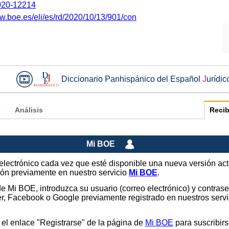
20-12214
ww.boe.es/eli/es/rd/2020/10/13/901/con
Diccionario Panhispánico del Español
J
urídic
e
Análisis
Recib
Mi BOE
o electrónico cada vez que esté disponible una nueva versión ac
sión previamente en nuestro servicio
Mi BOE
.
 de Mi BOE, introduzca su usuario (correo electrónico) y contras
tter, Facebook o Google previamente registrado en nuestros ser
 el enlace "Registrarse" de la página de
Mi BOE
para suscribirs