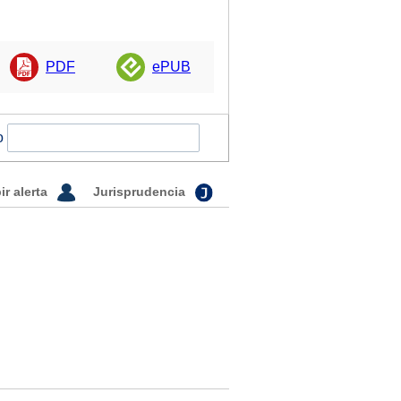
PDF
ePUB
o
ir alerta
Jurisprudencia