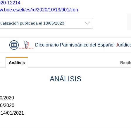
20-12214
ww.boe.es/eli/es/rd/2020/10/13/901/con
tualización publicada el 18/05/2023
Diccionario Panhispánico del Español
J
urídic
e
Análisis
Recib
ANÁLISIS
10/2020
10/2020
: 14/01/2021