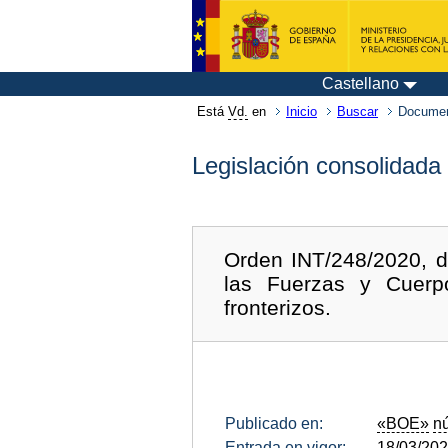
Castellano
Está
Vd.
en
Inicio
Buscar
Documen
Legislación consolidada
Orden INT/248/2020, d
las Fuerzas y Cuerpo
fronterizos.
Publicado en:
«BOE»
n
Entrada en vigor:
18/03/20