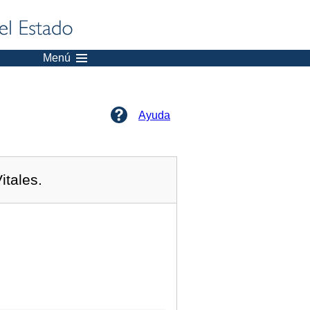
Menú
Ayuda
itales.