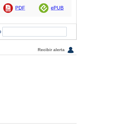
PDF
ePUB
o
Recibir alerta