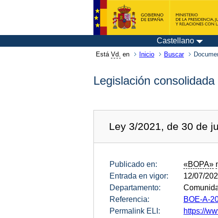
Castellano
Está
Vd.
en
Inicio
Buscar
Documen
Legislación consolidada
Ley 3/2021, de 30 de j
Publicado en:
«BOPA»
Entrada en vigor:
12/07/20
Departamento:
Comunidad
Referencia:
BOE-A-20
Permalink ELI:
https://ww