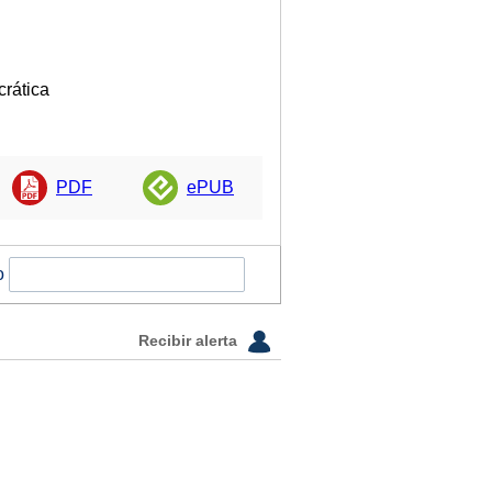
crática
PDF
ePUB
o
Recibir alerta