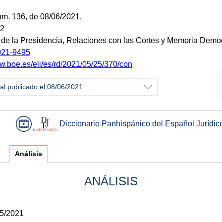
úm.
136, de 08/06/2021.
22
o de la Presidencia, Relaciones con las Cortes y Memoria Demo
21-9495
ww.boe.es/eli/es/rd/2021/05/25/370/con
ial publicado el 08/06/2021
Diccionario Panhispánico del Español
J
urídic
e
Análisis
ANÁLISIS
05/2021