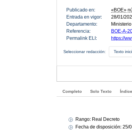
Publicado en:
«BOE»
n
Entrada en vigor:
28/01/20
Departamento:
Ministeri
Referencia:
BOE-A-20
Permalink ELI:
https://w
Seleccionar redacción:
Texto inic
Completo
Solo Texto
Índic
Rango: Real Decreto
Fecha de disposición: 25/