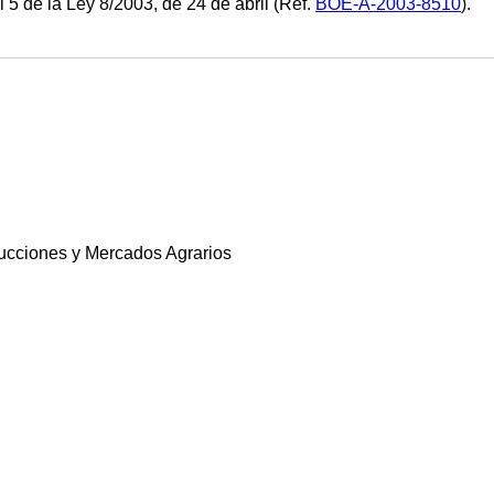
al 5 de la Ley 8/2003, de 24 de abril (Ref.
BOE-A-2003-8510
).
ucciones y Mercados Agrarios