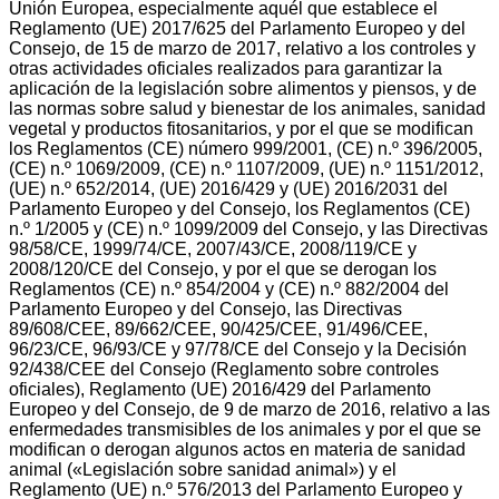
Unión Europea, especialmente aquél que establece el
Reglamento (UE) 2017/625 del Parlamento Europeo y del
Consejo, de 15 de marzo de 2017, relativo a los controles y
otras actividades oficiales realizados para garantizar la
aplicación de la legislación sobre alimentos y piensos, y de
las normas sobre salud y bienestar de los animales, sanidad
vegetal y productos fitosanitarios, y por el que se modifican
los Reglamentos (CE) número 999/2001, (CE) n.º 396/2005,
(CE) n.º 1069/2009, (CE) n.º 1107/2009, (UE) n.º 1151/2012,
(UE) n.º 652/2014, (UE) 2016/429 y (UE) 2016/2031 del
Parlamento Europeo y del Consejo, los Reglamentos (CE)
n.º 1/2005 y (CE) n.º 1099/2009 del Consejo, y las Directivas
98/58/CE, 1999/74/CE, 2007/43/CE, 2008/119/CE y
2008/120/CE del Consejo, y por el que se derogan los
Reglamentos (CE) n.º 854/2004 y (CE) n.º 882/2004 del
Parlamento Europeo y del Consejo, las Directivas
89/608/CEE, 89/662/CEE, 90/425/CEE, 91/496/CEE,
96/23/CE, 96/93/CE y 97/78/CE del Consejo y la Decisión
92/438/CEE del Consejo (Reglamento sobre controles
oficiales), Reglamento (UE) 2016/429 del Parlamento
Europeo y del Consejo, de 9 de marzo de 2016, relativo a las
enfermedades transmisibles de los animales y por el que se
modifican o derogan algunos actos en materia de sanidad
animal («Legislación sobre sanidad animal») y el
Reglamento (UE) n.º 576/2013 del Parlamento Europeo y