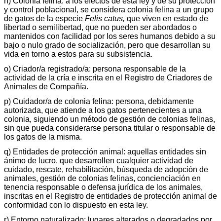
ñ) Colonia felina: a los efectos de esta ley y de su protección
y control poblacional, se considera colonia felina a un grupo
de gatos de la especie
Felis catus,
que viven en estado de
libertad o semilibertad, que no pueden ser abordados o
mantenidos con facilidad por los seres humanos debido a su
bajo o nulo grado de socialización, pero que desarrollan su
vida en torno a estos para su subsistencia.
o) Criador/a registrado/a: persona responsable de la
actividad de la cría e inscrita en el Registro de Criadores de
Animales de Compañía.
p) Cuidador/a de colonia felina: persona, debidamente
autorizada, que atiende a los gatos pertenecientes a una
colonia, siguiendo un método de gestión de colonias felinas,
sin que pueda considerarse persona titular o responsable de
los gatos de la misma.
q) Entidades de protección animal: aquellas entidades sin
ánimo de lucro, que desarrollen cualquier actividad de
cuidado, rescate, rehabilitación, búsqueda de adopción de
animales, gestión de colonias felinas, concienciación en
tenencia responsable o defensa jurídica de los animales,
inscritas en el Registro de entidades de protección animal de
conformidad con lo dispuesto en esta ley.
r) Entorno naturalizado: lugares alterados o degradados por