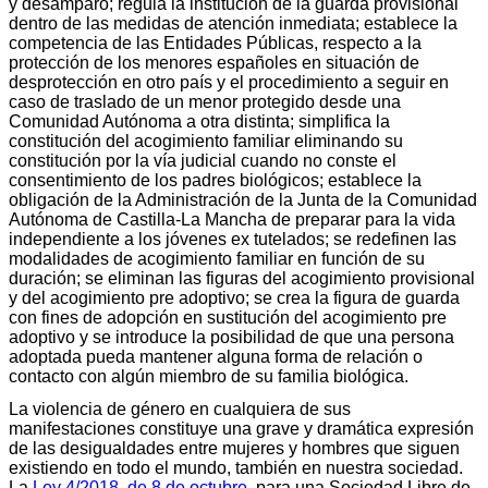
y desamparo; regula la institución de la guarda provisional
dentro de las medidas de atención inmediata; establece la
competencia de las Entidades Públicas, respecto a la
protección de los menores españoles en situación de
desprotección en otro país y el procedimiento a seguir en
caso de traslado de un menor protegido desde una
Comunidad Autónoma a otra distinta; simplifica la
constitución del acogimiento familiar eliminando su
constitución por la vía judicial cuando no conste el
consentimiento de los padres biológicos; establece la
obligación de la Administración de la Junta de la Comunidad
Autónoma de Castilla-La Mancha de preparar para la vida
independiente a los jóvenes ex tutelados; se redefinen las
modalidades de acogimiento familiar en función de su
duración; se eliminan las figuras del acogimiento provisional
y del acogimiento pre adoptivo; se crea la figura de guarda
con fines de adopción en sustitución del acogimiento pre
adoptivo y se introduce la posibilidad de que una persona
adoptada pueda mantener alguna forma de relación o
contacto con algún miembro de su familia biológica.
La violencia de género en cualquiera de sus
manifestaciones constituye una grave y dramática expresión
de las desigualdades entre mujeres y hombres que siguen
existiendo en todo el mundo, también en nuestra sociedad.
La
Ley 4/2018, de 8 de octubre
, para una Sociedad Libre de