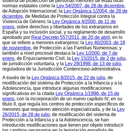
sistema de protección de personas menores de edad otras
normas estatales como la
Ley 54/2007, de 28 de diciembre
,
de Adopción Internacional; la
Ley Orgánica 1/2004, de 28 de
diciembre
, de Medidas de Protección Integral contra la
Violencia de Género; la
Ley Orgánica 4/2000, de 11 de
enero
, sobre derechos y libertades de los extranjeros en
España y su inclusión social, y su reglamento de desarrollo
aprobado por
Real Decreto 557/2011, de 20 de abril
, en lo
que se refiere a menores extranjeros; la
Ley 40/2003, de 18
de noviembre
, de Protección a las Familias Numerosas; y
también a nivel procesal destaca la
Ley 1/2000, de 7 de
enero
, de Enjuiciamiento Civil, la
Ley 15/2015, de 2 de julio
,
de jurisdicción voluntaria, y la
Ley 29/1998, de 13 de julio
,
reguladora de la Jurisdicción Contencioso-administrativa.
A través de la
Ley Orgánica 8/2015, de 22 de julio
, de
modificación del sistema de Protección a la Infancia y a la
Adolescencia, que introduce algunas modificaciones
significativas en la citada
Ley Orgánica 1/1996, de 15 de
enero
, con la incorporación de un nuevo capítulo IV, en su
título II, que regula los centros de protección específicos de
menores que requieren atención especializada, y de la
Ley
26/2015, de 28 de julio
, de modificación del sistema de
Protección a la Infancia y a la Adolescencia, se han
introducido modificaciones que tienen por objeto introducir
los cambios necesarios en la legislación española de