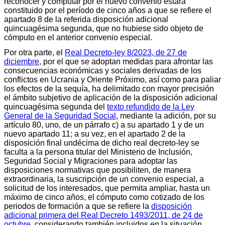
reconocer y computar por el nuevo convenio estará
constituido por el período de cinco años a que se refiere el
apartado 8 de la referida disposición adicional
quincuagésima segunda, que no hubiese sido objeto de
cómputo en el anterior convenio especial.
Por otra parte, el
Real Decreto-ley 8/2023, de 27 de
diciembre
, por el que se adoptan medidas para afrontar las
consecuencias económicas y sociales derivadas de los
conflictos en Ucrania y Oriente Próximo, así como para paliar
los efectos de la sequía, ha delimitado con mayor precisión
el ámbito subjetivo de aplicación de la disposición adicional
quincuagésima segunda del
texto refundido de la Ley
General de la Seguridad Social
, mediante la adición, por su
artículo 80, uno, de un párrafo c) a su apartado 1 y de un
nuevo apartado 11; a su vez, en el apartado 2 de la
disposición final undécima de dicho real decreto-ley se
faculta a la persona titular del Ministerio de Inclusión,
Seguridad Social y Migraciones para adoptar las
disposiciones normativas que posibiliten, de manera
extraordinaria, la suscripción de un convenio especial, a
solicitud de los interesados, que permita ampliar, hasta un
máximo de cinco años, el cómputo como cotizado de los
periodos de formación a que se refiere la
disposición
adicional primera del Real Decreto 1493/2011, de 24 de
octubre
, considerando también incluidos en la situación