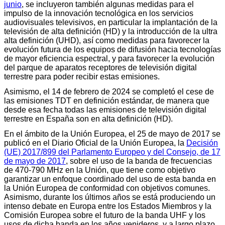
junio
, se incluyeron también algunas medidas para el
impulso de la innovación tecnológica en los servicios
audiovisuales televisivos, en particular la implantación de la
televisión de alta definición (HD) y la introducción de la ultra
alta definición (UHD), así como medidas para favorecer la
evolución futura de los equipos de difusión hacia tecnologías
de mayor eficiencia espectral, y para favorecer la evolución
del parque de aparatos receptores de televisión digital
terrestre para poder recibir estas emisiones.
Asimismo, el 14 de febrero de 2024 se completó el cese de
las emisiones TDT en definición estándar, de manera que
desde esa fecha todas las emisiones de televisión digital
terrestre en España son en alta definición (HD).
En el ámbito de la Unión Europea, el 25 de mayo de 2017 se
publicó en el Diario Oficial de la Unión Europea, la
Decisión
(UE) 2017/899 del Parlamento Europeo y del Consejo, de 17
de mayo de 2017
, sobre el uso de la banda de frecuencias
de 470-790 MHz en la Unión, que tiene como objetivo
garantizar un enfoque coordinado del uso de esta banda en
la Unión Europea de conformidad con objetivos comunes.
Asimismo, durante los últimos años se está produciendo un
intenso debate en Europa entre los Estados Miembros y la
Comisión Europea sobre el futuro de la banda UHF y los
usos de dicha banda en los años venideros, y a largo plazo.