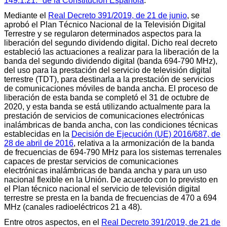
149.1.21.ª de la Constitución Española
.
Mediante el
Real Decreto 391/2019, de 21 de junio
, se
aprobó el Plan Técnico Nacional de la Televisión Digital
Terrestre y se regularon determinados aspectos para la
liberación del segundo dividendo digital. Dicho real decreto
estableció las actuaciones a realizar para la liberación de la
banda del segundo dividendo digital (banda 694-790 MHz),
del uso para la prestación del servicio de televisión digital
terrestre (TDT), para destinarla a la prestación de servicios
de comunicaciones móviles de banda ancha. El proceso de
liberación de esta banda se completó el 31 de octubre de
2020, y esta banda se está utilizando actualmente para la
prestación de servicios de comunicaciones electrónicas
inalámbricas de banda ancha, con las condiciones técnicas
establecidas en la
Decisión de Ejecución (UE) 2016/687, de
28 de abril de 2016
, relativa a la armonización de la banda
de frecuencias de 694-790 MHz para los sistemas terrenales
capaces de prestar servicios de comunicaciones
electrónicas inalámbricas de banda ancha y para un uso
nacional flexible en la Unión. De acuerdo con lo previsto en
el Plan técnico nacional el servicio de televisión digital
terrestre se presta en la banda de frecuencias de 470 a 694
MHz (canales radioeléctricos 21 a 48).
Entre otros aspectos, en el
Real Decreto 391/2019, de 21 de