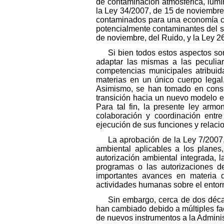
de contaminación atmosférica, lumín
la Ley 34/2007, de 15 de noviembre, 
contaminados para una economía cir
potencialmente contaminantes del su
de noviembre, del Ruido, y la Ley 
Si bien todos estos aspectos so
adaptar las mismas a las peculiar
competencias municipales atribuid
materias en un único cuerpo legal
Asimismo, se han tomado en consid
transición hacia un nuevo modelo e
Para tal fin, la presente ley arm
colaboración y coordinación entre
ejecución de sus funciones y relac
La aprobación de la Ley 7/2007,
ambiental aplicables a los planes
autorización ambiental integrada, l
programas o las autorizaciones de
importantes avances en materia d
actividades humanas sobre el entor
Sin embargo, cerca de dos décad
han cambiado debido a múltiples fa
de nuevos instrumentos a la Adminis