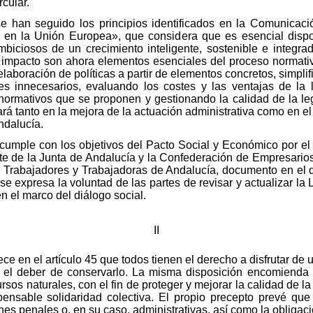
rcular.
se han seguido los principios identificados en la Comunicac
e en la Unión Europea», que considera que es esencial dis
biciosos de un crecimiento inteligente, sostenible e integrado
de impacto son ahora elementos esenciales del proceso normati
elaboración de políticas a partir de elementos concretos, simplif
tes innecesarios, evaluando los costes y las ventajas de la l
normativos que se proponen y gestionando la calidad de la leg
rá tanto en la mejora de la actuación administrativa como en el 
ndalucía.
y cumple con los objetivos del Pacto Social y Económico por el
te de la Junta de Andalucía y la Confederación de Empresari
 Trabajadores y Trabajadoras de Andalucía, documento en el 
 expresa la voluntad de las partes de revisar y actualizar la L
n el marco del diálogo social.
II
ce en el artículo 45 que todos tienen el derecho a disfrutar d
o el deber de conservarlo. La misma disposición encomienda a
ursos naturales, con el fin de proteger y mejorar la calidad de l
ensable solidaridad colectiva. El propio precepto prevé que
es penales o, en su caso, administrativas, así como la obligac