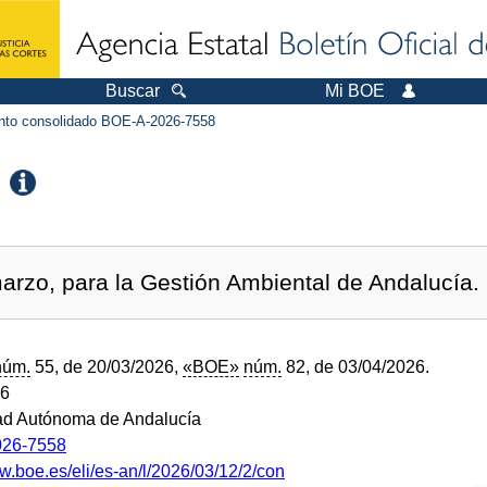
Buscar
Mi BOE
to consolidado BOE-A-2026-7558
arzo, para la Gestión Ambiental de Andalucía.
núm.
55, de 20/03/2026,
«BOE»
núm.
82, de 03/04/2026.
26
d Autónoma de Andalucía
26-7558
w.boe.es/eli/es-an/l/2026/03/12/2/con