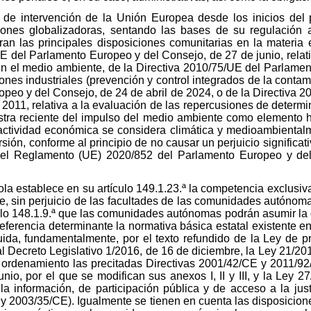
 de intervención de la Unión Europea desde los inicios del
iones globalizadoras, sentando las bases de su regulación a
ran las principales disposiciones comunitarias en la materia 
E del Parlamento Europeo y del Consejo, de 27 de junio, relati
n el medio ambiente, de la Directiva 2010/75/UE del Parlamen
nes industriales (prevención y control integrados de la contami
peo y del Consejo, de 24 de abril de 2024, o de la Directiva 
2011, relativa a la evaluación de las repercusiones de determ
ra reciente del impulso del medio ambiente como elemento ho
 actividad económica se considera climática y medioambientalme
sión, conforme al principio de no causar un perjuicio significat
 el Reglamento (UE) 2020/852 del Parlamento Europeo y de
a establece en su artículo 149.1.23.ª la competencia exclusiva
e, sin perjuicio de las facultades de las comunidades autónom
ulo 148.1.9.ª que las comunidades autónomas podrán asumir la 
ferencia determinante la normativa básica estatal existente e
tuida, fundamentalmente, por el texto refundido de la Ley de p
 Decreto Legislativo 1/2016, de 16 de diciembre, la Ley 21/20
 ordenamiento las precitadas Directivas 2001/42/CE y 2011/92
io, por el que se modifican sus anexos I, II y III, y la Ley 27
a información, de participación pública y de acceso a la ju
 y 2003/35/CE). Igualmente se tienen en cuenta las disposicion