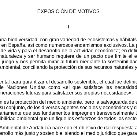
EXPOSICIÓN DE MOTIVOS
I
ria biodiversidad, con gran variedad de ecosistemas y hábitat
tes en España, así como numerosos endemismos exclusivos. La
 de vida y para el desarrollo de la actividad económica; en defin
naturaleza y ser humano requiere de un pacto que limite el e
 juego y nos permita mirar al futuro mediante la sostenibilid
n ambiental, conciliando la protección de sus recursos naturale
tal para garantizar el desarrollo sostenible, el cual fue defin
de Naciones Unidas como «el que satisface las necesidad
neraciones futuras para satisfacer sus propias necesidades».
ión es la protección del medio ambiente, pero la salvaguarda de
su conjunto, de los diversos agentes sociales y económicos y de
ariamente que sus fundamentos impregnen transversalmente tod
ibilidad ambiental que unifique los esfuerzos de todos los sect
Ambiental de Andalucía nace con el objetivo de dar respuesta a 
ollo más justo y sostenible, siendo el medio jurídico que gara