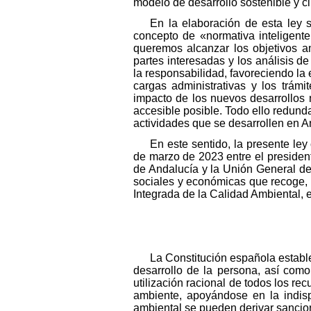
modelo de desarrollo sostenible y ci
En la elaboración de esta ley 
concepto de «normativa inteligent
queremos alcanzar los objetivos am
partes interesadas y los análisis 
la responsabilidad, favoreciendo la 
cargas administrativas y los trámi
impacto de los nuevos desarrollos 
accesible posible. Todo ello redunda
actividades que se desarrollen en A
En este sentido, la presente le
de marzo de 2023 entre el presiden
de Andalucía y la Unión General de
sociales y económicas que recoge, se
Integrada de la Calidad Ambiental, e
La Constitución española estable
desarrollo de la persona, así com
utilización racional de todos los rec
ambiente, apoyándose en la indisp
ambiental se pueden derivar sancion