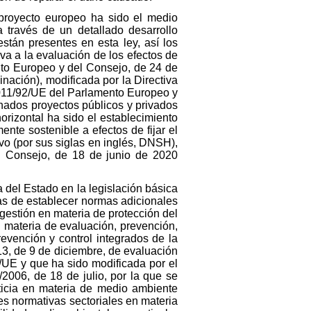
 proyecto europeo ha sido el medio
 través de un detallado desarrollo
están presentes en esta ley, así los
va a la evaluación de los efectos de
to Europeo y del Consejo, de 24 de
nación), modificada por la Directiva
2011/92/UE del Parlamento Europeo y
inados proyectos públicos y privados
rizontal ha sido el establecimiento
nte sostenible a efectos de fijar el
ivo (por sus siglas en inglés, DNSH),
l Consejo, de 18 de junio de 2020
 del Estado en la legislación básica
as de establecer normas adicionales
gestión en materia de protección del
n materia de evaluación, prevención,
revención y control integrados de la
13, de 9 de diciembre, de evaluación
/UE y que ha sido modificada por el
/2006, de 18 de julio, por la que se
sticia en materia de medio ambiente
es normativas sectoriales en materia