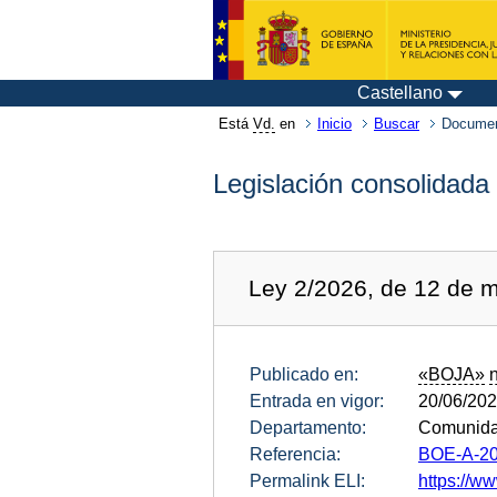
Castellano
Está
Vd.
en
Inicio
Buscar
Documen
Legislación consolidada
Ley 2/2026, de 12 de m
Publicado en:
«BOJA»
Entrada en vigor:
20/06/20
Departamento:
Comunida
Referencia:
BOE-A-20
Permalink ELI:
https://ww