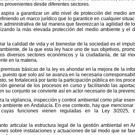
s provenientes desde diferentes sectores.
 aspira a garantizar un alto nivel de protección del medio a
iniendo un marco jurídico que lo garantice en cualquier situaci
ón administrativa de tal manera que favorezcan la agilidad de l
lizando la más elevada protección del medio ambiente y el de
r la calidad de vida y el bienestar de la sociedad es el impul
 ambiente, de la que esta ley hace uno de sus objetivos, prom
, los diversos sectores económicos y la ciudadanía, de tal 
nte en la materia.
as premisas básicas de la ley es ahondar en la mejora de la in
, puesto que solo así se avanza en la necesaria corresponsabili
, se fortalecerá por tanto la participación pública en los proc
ión general de los procesos en curso y facilitando las aporta
 su conjunto se convierte así en actor necesario de la preven
a la vigilancia, inspección y control ambiental como pilar esenc
dio ambiente en Andalucía. En ese contexto, hay que mencionar
, cuyas funciones vienen reguladas en la Ley 3/2025, 
anto articular la estructura legal de la gestión ambiental en A
ones sobre instalaciones y actuaciones de tal modo que se fav