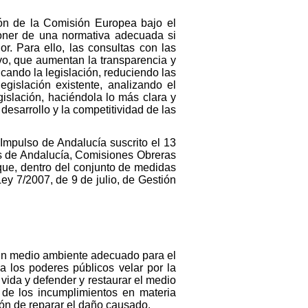
ión de la Comisión Europea bajo el
poner de una normativa adecuada si
r. Para ello, las consultas con las
vo, que aumentan la transparencia y
icando la legislación, reduciendo las
egislación existente, analizando el
islación, haciéndola lo más clara y
desarrollo y la competitividad de las
 Impulso de Andalucía suscrito el 13
os de Andalucía, Comisiones Obreras
que, dentro del conjunto de medidas
ey 7/2007, de 9 de julio, de Gestión
e un medio ambiente adecuado para el
 los poderes públicos velar por la
a vida y defender y restaurar el medio
 de los incumplimientos en materia
ión de reparar el daño causado.