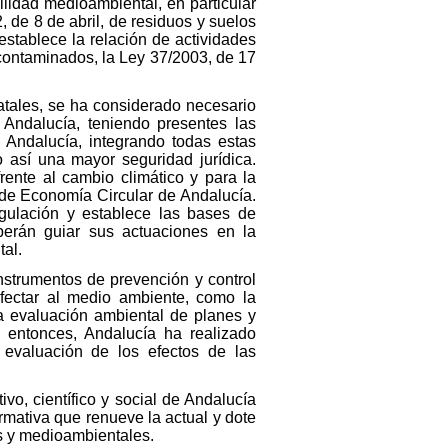
ilidad medioambiental, en particular
, de 8 de abril, de residuos y suelos
stablece la relación de actividades
 contaminados, la Ley 37/2003, de 17
tatales, se ha considerado necesario
 Andalucía, teniendo presentes las
 Andalucía, integrando todas estas
 así una mayor seguridad jurídica.
ente al cambio climático y para la
 de Economía Circular de Andalucía.
egulación y establece las bases de
eberán guiar sus actuaciones en la
al.
instrumentos de prevención y control
afectar al medio ambiente, como la
 la evaluación ambiental de planes y
e entonces, Andalucía ha realizado
 evaluación de los efectos de las
o, científico y social de Andalucía
mativa que renueve la actual y dote
os y medioambientales.