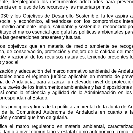
te, desplegando los instrumentos adecuados para prevenir, 
encia en el uso de los recursos y las materias primas.
30 y los Objetivos de Desarrollo Sostenible, la ley aspira a
 social y económico, alineándose con los compromisos inte
 medio ambiente limpio, saludable y sostenible, reconocido p
tuye el marco esencial que guía las políticas ambientales para
 las generaciones presentes y futuras.
los objetivos que en materia de medio ambiente se recoge
, de conservación, protección y mejora de la calidad del med
nte y racional de los recursos naturales, teniendo presentes l
 y social.
alización y adecuación del marco normativo ambiental de Andal
stableciendo el régimen jurídico aplicable en materia de prev
ma de Andalucía, para alcanzar un elevado nivel de protecció
, a través de los instrumentos ambientales y las disposiciones 
así como la eficiencia y agilidad de la Administración en lo
correspondan al Estado.
los principios y fines de la política ambiental de la Junta de A
co de la Comunidad Autónoma de Andalucía en cuanto a la 
ón y control que han de guiarla.
ica el marco regulatorio en materia ambiental, caracteriza
s, tanto a nivel comunitario y estatal como autonómico, como