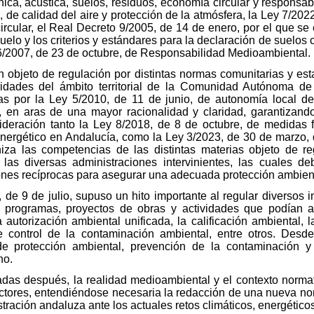
ica, acústica, suelos, residuos, economía circular y responsab
de calidad del aire y protección de la atmósfera, la Ley 7/2022
cular, el Real Decreto 9/2005, de 14 de enero, por el que se e
elo y los criterios y estándares para la declaración de suelos
26/2007, de 23 de octubre, de Responsabilidad Medioambiental.
n objeto de regulación por distintas normas comunitarias y es
idades del ámbito territorial de la Comunidad Autónoma de
as por la Ley 5/2010, de 11 de junio, de autonomía local de
, en aras de una mayor racionalidad y claridad, garantizando
eración tanto la Ley 8/2018, de 8 de octubre, de medidas fr
nergético en Andalucía, como la Ley 3/2023, de 30 de marzo,
oniza las competencias de las distintas materias objeto de r
 las diversas administraciones intervinientes, las cuales d
iones recíprocas para asegurar una adecuada protección ambient
 de 9 de julio, supuso un hito importante al regular diversos 
, programas, proyectos de obras y actividades que podían 
a autorización ambiental unificada, la calificación ambiental,
 control de la contaminación ambiental, entre otros. Desd
e protección ambiental, prevención de la contaminación y
no.
as después, la realidad medioambiental y el contexto normativ
ctores, entendiéndose necesaria la redacción de una nueva nor
tración andaluza ante los actuales retos climáticos, energétic