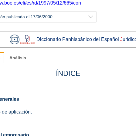
ww.boe.es/eli/es/rd/1997/05/12/665/con
ión publicada el 17/06/2000
Diccionario Panhispánico del Español
J
urídic
e
Análisis
ÍNDICE
enerales
o de aplicación.
l empresario