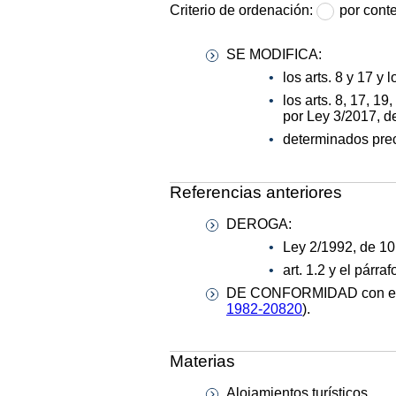
Criterio de ordenación:
por cont
SE MODIFICA:
los arts. 8 y 17 y 
los arts. 8, 17, 19
por Ley 3/2017, d
determinados prec
Referencias anteriores
DEROGA:
Ley 2/1992, de 10
art. 1.2 y el párr
DE CONFORMIDAD con el art
1982-20820
).
Materias
Alojamientos turísticos