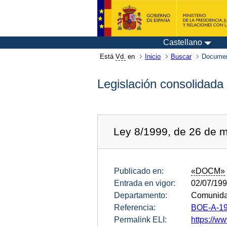
Castellano
Está
Vd.
en
Inicio
Buscar
Documen
Legislación consolidada
Ley 8/1999, de 26 de m
Publicado en:
«DOCM»
Entrada en vigor:
02/07/19
Departamento:
Comunida
Referencia:
BOE-A-19
Permalink ELI:
https://w