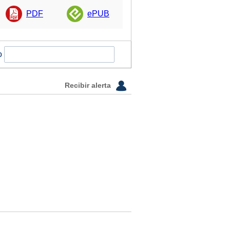
PDF
ePUB
o
Recibir alerta