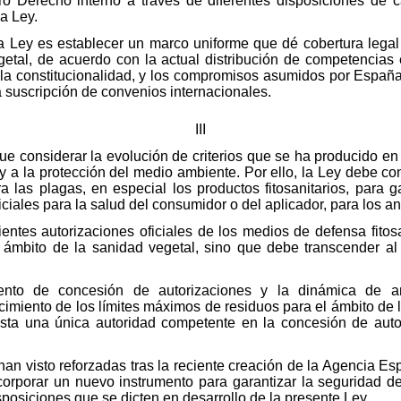
tro Derecho interno a través de diferentes disposiciones de 
la Ley.
la Ley es establecer un marco uniforme que dé cobertura lega
getal, de acuerdo con la actual distribución de competencias
la constitucionalidad, y los compromisos asumidos por Espa
suscripción de convenios internacionales.
III
ue considerar la evolución de criterios que se ha producido en
 y a la protección del medio ambiente. Por ello, la Ley debe co
ra las plagas, en especial los productos fitosanitarios, para 
iciales para la salud del consumidor o del aplicador, para los 
ientes autorizaciones oficiales de los medios de defensa fitos
 ámbito de la sanidad vegetal, sino que debe transcender al
ento de concesión de autorizaciones y la dinámica de a
cimiento de los límites máximos de residuos para el ámbito de
sta una única autoridad competente en la concesión de autor
han visto reforzadas tras la reciente creación de la Agencia E
ncorporar un nuevo instrumento para garantizar la seguridad 
sposiciones que se dicten en desarrollo de la presente Ley.