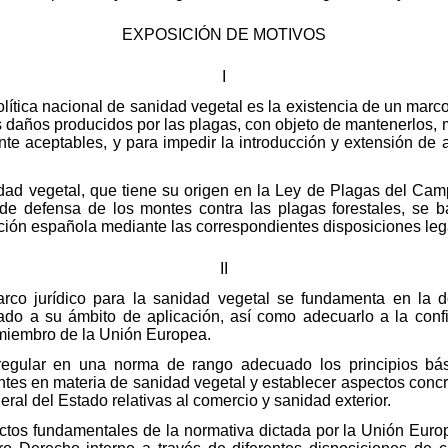
EXPOSICIÓN DE MOTIVOS
I
olítica nacional de sanidad vegetal es la existencia de un marc
s daños producidos por las plagas, con objeto de mantenerlos,
e aceptables, y para impedir la introducción y extensión de 
idad vegetal, que tiene su origen en la Ley de Plagas del Ca
e defensa de los montes contra las plagas forestales, se b
ación española mediante las correspondientes disposiciones leg
II
co jurídico para la sanidad vegetal se fundamenta en la d
do a su ámbito de aplicación, así como adecuarlo a la conf
miembro de la Unión Europea.
regular en una norma de rango adecuado los principios bási
tes en materia de sanidad vegetal y establecer aspectos conc
ral del Estado relativas al comercio y sanidad exterior.
ctos fundamentales de la normativa dictada por la Unión Europ