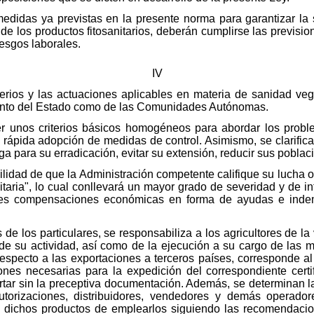
medidas ya previstas en la presente norma para garantizar la
 de los productos fitosanitarios, deberán cumplirse las previsi
iesgos laborales.
IV
iterios y las actuaciones aplicables en materia de sanidad ve
, tanto del Estado como de las Comunidades Autónomas.
er unos criterios básicos homogéneos para abordar los prob
 la rápida adopción de medidas de control. Asimismo, se clarific
ga para su erradicación, evitar su extensión, reducir sus poblac
bilidad de que la Administración competente califique su lucha o
itaria", lo cual conllevará un mayor grado de severidad y de in
ntes compensaciones económicas en forma de ayudas e indem
de los particulares, se responsabiliza a los agricultores de la v
o de su actividad, así como de la ejecución a su cargo de las m
pecto a las exportaciones a terceros países, corresponde al p
ones necesarias para la expedición del correspondiente certif
rtar sin la preceptiva documentación. Además, se determinan l
autorizaciones, distribuidores, vendedores y demás operadore
 dichos productos de emplearlos siguiendo las recomendacion