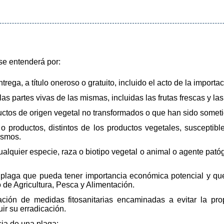
 se entenderá por:
rega, a título oneroso o gratuito, incluido el acto de la importa
las partes vivas de las mismas, incluidas las frutas frescas y las
ductos de origen vegetal no transformados o que han sido somet
s o productos, distintos de los productos vegetales, suscepti
ismos.
alquier especie, raza o biotipo vegetal o animal o agente pató
 plaga que pueda tener importancia económica potencial y que 
o de Agricultura, Pesca y Alimentación.
ación de medidas fitosanitarias encaminadas a evitar la pr
ir su erradicación.
cia de una plaga: