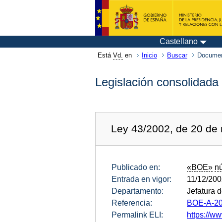
Castellano
Está
Vd.
en
Inicio
Buscar
Documen
Legislación consolidada
Ley 43/2002, de 20 de 
Publicado en:
«BOE»
n
Entrada en vigor:
11/12/20
Departamento:
Jefatura 
Referencia:
BOE-A-20
Permalink ELI:
https://ww