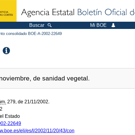
Buscar
Mi BOE
to consolidado BOE-A-2002-22649
noviembre, de sanidad vegetal.
úm.
279, de 21/11/2002.
02
del Estado
02-22649
w.boe.es/eli/es/l/2002/11/20/43/con