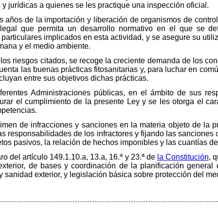
 y jurídicas a quienes se les practique una inspección oficial.
s años de la importación y liberación de organismos de control 
legal que permita un desarrollo normativo en el que se de
particulares implicados en esta actividad, y se asegure su utili
umana y el medio ambiente.
 los riesgos citados, se recoge la creciente demanda de los c
enta las buenas prácticas fitosanitarias y, para luchar en comú
luyan entre sus objetivos dichas prácticas.
ferentes Administraciones públicas, en el ámbito de sus resp
rar el cumplimiento de la presente Ley y se les otorga el cará
mpetencias.
imen de infracciones y sanciones en la materia objeto de la pr
 responsabilidades de los infractores y fijando las sanciones
etos pasivos, la relación de hechos imponibles y las cuantías de
o del artículo 149.1.10.a, 13.a, 16.ª y 23.ª de
la Constitución
, 
xterior, de bases y coordinación de la planificación general
y sanidad exterior, y legislación básica sobre protección del m