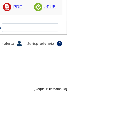
PDF
ePUB
o
ir alerta
Jurisprudencia
[Bloque 1: #preambulo]