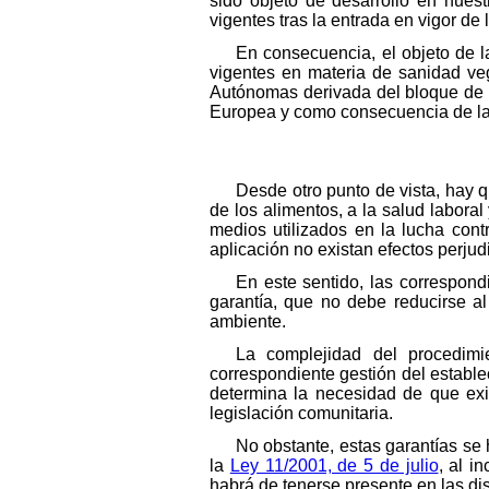
sido objeto de desarrollo en nues
vigentes tras la entrada en vigor de 
En consecuencia, el objeto de 
vigentes en materia de sanidad ve
Autónomas derivada del bloque de 
Europea y como consecuencia de la 
Desde otro punto de vista, hay q
de los alimentos, a la salud laboral
medios utilizados en la lucha cont
aplicación no existan efectos perjud
En este sentido, las correspond
garantía, que no debe reducirse al
ambiente.
La complejidad del procedimi
correspondiente gestión del estable
determina la necesidad de que exi
legislación comunitaria.
No obstante, estas garantías se 
la
Ley 11/2001, de 5 de julio
, al i
habrá de tenerse presente en las di