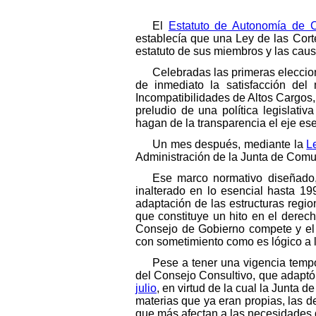
El
Estatuto de Autonomía de C
establecía que una Ley de las Corte
estatuto de sus miembros y las caus
Celebradas las primeras eleccio
de inmediato la satisfacción del
Incompatibilidades de Altos Cargos,
preludio de una política legislati
hagan de la transparencia el eje e
Un mes después, mediante la
L
Administración de la Junta de Com
Ese marco normativo diseñado,
inalterado en lo esencial hasta 1
adaptación de las estructuras regio
que constituye un hito en el derec
Consejo de Gobierno compete y el q
con sometimiento como es lógico a l
Pese a tener una vigencia tempo
del Consejo Consultivo, que adaptó 
julio
, en virtud de la cual la Junta
materias que ya eran propias, las 
que más afectan a las necesidades 