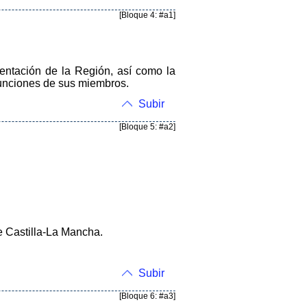
[Bloque 4: #a1]
entación de la Región, así como la
 funciones de sus miembros.
Subir
[Bloque 5: #a2]
e Castilla-La Mancha.
Subir
[Bloque 6: #a3]