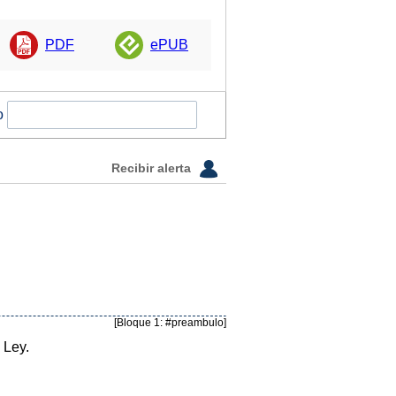
PDF
ePUB
o
Recibir alerta
[Bloque 1: #preambulo]
 Ley.