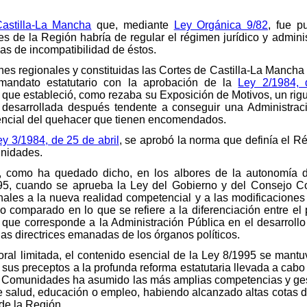
astilla-La Mancha
que, mediante
Ley Orgánica 9/82
, fue p
s de la Región habría de regular el régimen jurídico y admini
as de incompatibilidad de éstos.
nes regionales y constituidas las Cortes de Castilla-La Manch
 mandato estatutario con la aprobación de la
Ley 2/1984,
 que estableció, como rezaba su Exposición de Motivos, un rig
va desarrollada después tendente a conseguir una Administra
sencial del quehacer que tienen encomendados.
ey 3/1984, de 25 de abril
, se aprobó la norma que definía el R
unidades.
 como ha quedado dicho, en los albores de la autonomía d
995, cuando se aprueba la Ley del Gobierno y del Consejo Con
nales a la nueva realidad competencial y a las modificaciones
ho comparado en lo que se refiere a la diferenciación entre el
ue corresponde a la Administración Pública en el desarrollo 
as directrices emanadas de los órganos políticos.
ral limitada, el contenido esencial de la Ley 8/1995 se mant
sus preceptos a la profunda reforma estatutaria llevada a cabo
 de Comunidades ha asumido las más amplias competencias y gest
de salud, educación o empleo, habiendo alcanzado altas cotas 
de la Región.