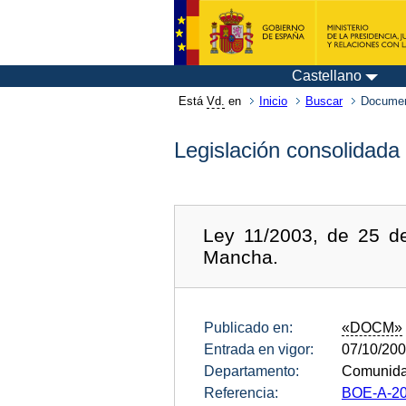
Castellano
Está
Vd.
en
Inicio
Buscar
Documen
Legislación consolidada
Ley 11/2003, de 25 de
Mancha.
Publicado en:
«DOCM»
Entrada en vigor:
07/10/20
Departamento:
Comunida
Referencia:
BOE-A-20