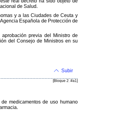
este real decreto ha sido objeto de
Nacional de Salud.
ónomas y a las Ciudades de Ceuta y
la Agencia Española de Protección de
 aprobación previa del Ministro de
ión del Consejo de Ministros en su
Subir
[Bloque 2: #a1]
ncia, de medicamentos de uso humano
farmacia.