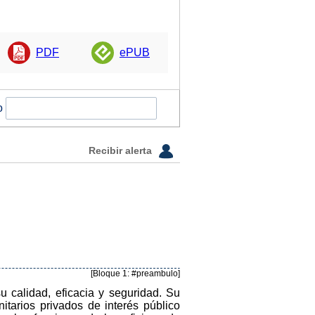
PDF
ePUB
o
Recibir alerta
[Bloque 1: #preambulo]
u calidad, eficacia y seguridad. Su
itarios privados de interés público