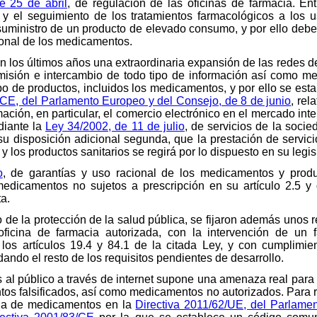
e 25 de abril
, de regulación de las oficinas de farmacia. Ent
n y el seguimiento de los tratamientos farmacológicos a los 
ministro de un producto de elevado consumo, y por ello debe 
ional de los medicamentos.
en los últimos años una extraordinaria expansión de las redes d
misión e intercambio de todo tipo de información así como m
po de productos, incluidos los medicamentos, y por ello se es
/CE, del Parlamento Europeo y del Consejo, de 8 de junio
, rel
ación, en particular, el comercio electrónico en el mercado inte
diante la
Ley 34/2002, de 11 de julio
, de servicios de la soci
 su disposición adicional segunda, que la prestación de servic
los productos sanitarios se regirá por lo dispuesto en su legis
o
, de garantías y uso racional de los medicamentos y produc
edicamentos no sujetos a prescripción en su artículo 2.5 y 
a.
ivo de la protección de la salud pública, se fijaron además uno
icina de farmacia autorizada, con la intervención de un f
los artículos 19.4 y 84.1 de la citada Ley, y con cumplimien
ndo el resto de los requisitos pendientes de desarrollo.
al público a través de internet supone una amenaza real para l
os falsificados, así como medicamentos no autorizados. Para r
ncia de medicamentos en la
Directiva 2011/62/UE, del Parlame