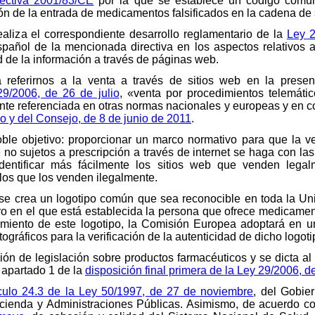
rectiva 2001/83/CE
por la que se establece un código comun
ión de la entrada de medicamentos falsificados en la cadena de 
ealiza el correspondiente desarrollo reglamentario de la
Ley 2
español de la mencionada directiva en los aspectos relativos
 de la información a través de páginas web.
referirnos a la venta a través de sitios web en la present
29/2006, de 26 de julio
, «venta por procedimientos telemátic
te referenciada en otras normas nacionales y europeas y en 
 y del Consejo, de 8 de junio de 2011
.
oble objetivo: proporcionar un marco normativo para que la 
o sujetos a prescripción a través de internet se haga con las 
dentificar más fácilmente los sitios web que venden lega
llos que los venden ilegalmente.
eb se crea un logotipo común que sea reconocible en toda la 
ro en el que está establecida la persona que ofrece medicament
amiento de este logotipo, la Comisión Europea adoptará en un
iptográficos para la verificación de la autenticidad de dicho logo
ción de legislación sobre productos farmacéuticos y se dicta a
 apartado 1 de la
disposición final primera de la Ley 29/2006, de
ículo 24.3 de la Ley 50/1997, de 27 de noviembre
, del Gobie
acienda y Administraciones Públicas. Asimismo, de acuerdo c