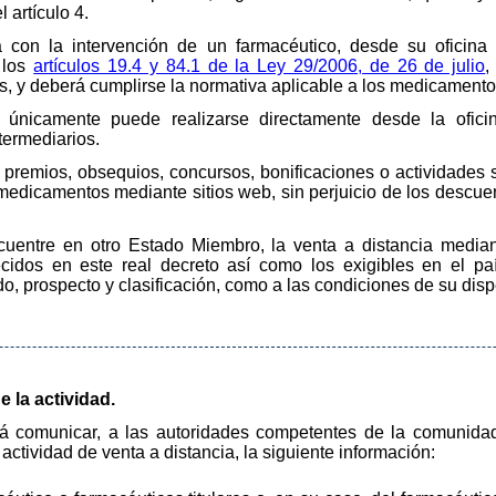
 artículo 4.
a con la intervención de un farmacéutico, desde su oficina
 los
artículos 19.4 y 84.1 de la Ley 29/2006, de 26 de julio
,
, y deberá cumplirse la normativa aplicable a los medicamento
únicamente puede realizarse directamente desde la ofici
termediarios.
, premios, obsequios, concursos, bonificaciones o actividades
medicamentos mediante sitios web, sin perjuicio de los descue
uentre en otro Estado Miembro, la venta a distancia median
ecidos en este real decreto así como los exigibles en el paí
, prospecto y clasificación, como a las condiciones de su dis
 la actividad.
erá comunicar, a las autoridades competentes de la comunid
actividad de venta a distancia, la siguiente información: