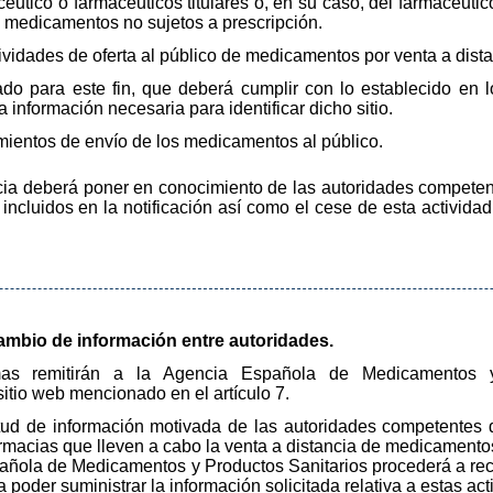
éutico o farmacéuticos titulares o, en su caso, del farmacéutic
 medicamentos no sujetos a prescripción.
vidades de oferta al público de medicamentos por venta a dista
zado para este fin, que deberá cumplir con lo establecido en l
 información necesaria para identificar dicho sitio.
mientos de envío de los medicamentos al público.
macia deberá poner en conocimiento de las autoridades compet
incluidos en la notificación así como el cese de esta actividad
cambio de información entre autoridades.
s remitirán a la Agencia Española de Medicamentos y 
sitio web mencionado en el artículo 7.
tud de información motivada de las autoridades competentes 
rmacias que lleven a cabo la venta a distancia de medicamentos
spañola de Medicamentos y Productos Sanitarios procederá a rec
oder suministrar la información solicitada relativa a estas act