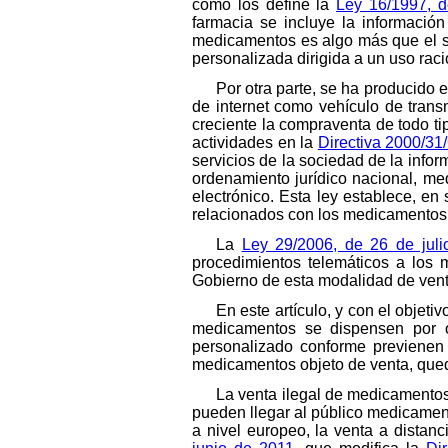
como los define la
Ley 16/1997, d
farmacia se incluye la informació
medicamentos es algo más que el su
personalizada dirigida a un uso rac
Por otra parte, se ha producido 
de internet como vehículo de trans
creciente la compraventa de todo ti
actividades en la
Directiva 2000/31
servicios de la sociedad de la inform
ordenamiento jurídico nacional, me
electrónico. Esta ley establece, en
relacionados con los medicamentos y 
La
Ley 29/2006, de 26 de juli
procedimientos telemáticos a los m
Gobierno de esta modalidad de vent
En este artículo, y con el objet
medicamentos se dispensen por of
personalizado conforme previenen 
medicamentos objeto de venta, queda
La venta ilegal de medicamentos 
pueden llegar al público medicament
a nivel europeo, la venta a dista