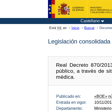
Castellano
Está
Vd.
en
Inicio
Buscar
Documen
Legislación consolidada
Real Decreto 870/2013
público, a través de 
médica.
Publicado en:
«BOE»
n
Entrada en vigor:
10/11/20
Departamento:
Ministeri