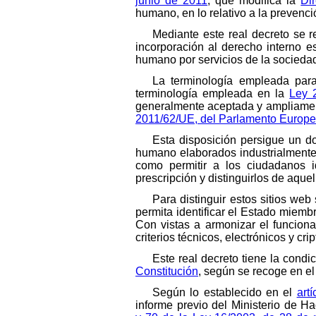
junio de 2011
, que modifica la
Di
humano, en lo relativo a la prevenc
Mediante este real decreto se r
incorporación al derecho interno 
humano por servicios de la sociedad
La terminología empleada para 
terminología empleada en la
Ley 
generalmente aceptada y ampliamen
2011/62/UE, del Parlamento Europeo
Esta disposición persigue un d
humano elaborados industrialmente n
como permitir a los ciudadanos i
prescripción y distinguirlos de aque
Para distinguir estos sitios w
permita identificar el Estado miemb
Con vistas a armonizar el funcion
criterios técnicos, electrónicos y cr
Este real decreto tiene la condi
Constitución
, según se recoge en el
Según lo establecido en el
art
informe previo del Ministerio de H