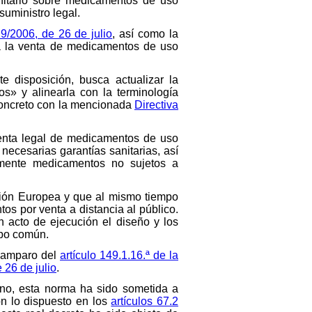
itario sobre medicamentos de uso
suministro legal.
9/2006, de 26 de julio
, así como la
 a la venta de medicamentos de uso
e disposición, busca actualizar la
os» y alinearla con la terminología
concreto con la mencionada
Directiva
venta legal de medicamentos de uso
necesarias garantías sanitarias, así
lmente medicamentos no sujetos a
Unión Europea y que al mismo tiempo
os por venta a distancia al público.
 acto de ejecución el diseño y los
tipo común.
l amparo del
artículo 149.1.16.ª de la
 26 de julio
.
rno, esta norma ha sido sometida a
on lo dispuesto en los
artículos 67.2