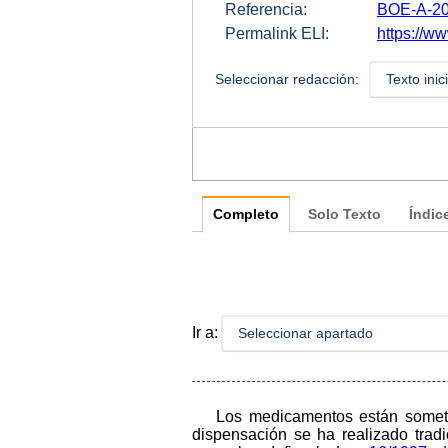
Referencia:
BOE-A-20
Permalink ELI:
https://w
Seleccionar redacción:
Texto inic
Completo
Solo Texto
Índic
Ir a:
Seleccionar apartado
Los medicamentos están sometid
dispensación se ha realizado tradi