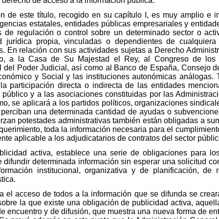
el derecho de acceso a la información pública.
ón de este título, recogido en su capítulo I, es muy amplio e 
encias estatales, entidades públicas empresariales y entidad
s de regulación o control sobre un determinado sector o acti
 jurídica propia, vinculadas o dependientes de cualquiera 
s. En relación con sus actividades sujetas a Derecho Administra
o, a la Casa de Su Majestad el Rey, al Congreso de los D
l del Poder Judicial, así como al Banco de España, Consejo de
conómico y Social y las instituciones autonómicas análogas. 
 la participación directa o indirecta de las entidades mencio
r público y a las asociaciones constituidas por las Administra
o, se aplicará a los partidos políticos, organizaciones sindica
 perciban una determinada cantidad de ayudas o subvenciones
erzan potestades administrativas también están obligadas a sumi
querimiento, toda la información necesaria para el cumplimient
nte aplicable a los adjudicatarios de contratos del sector públic
ublicidad activa, establece una serie de obligaciones para lo
de difundir determinada información sin esperar una solicitud c
rmación institucional, organizativa y de planificación, de 
tica.
a el acceso de todos a la información que se difunda se crear
sobre la que existe una obligación de publicidad activa, aquel
 de encuentro y de difusión, que muestra una nueva forma de e