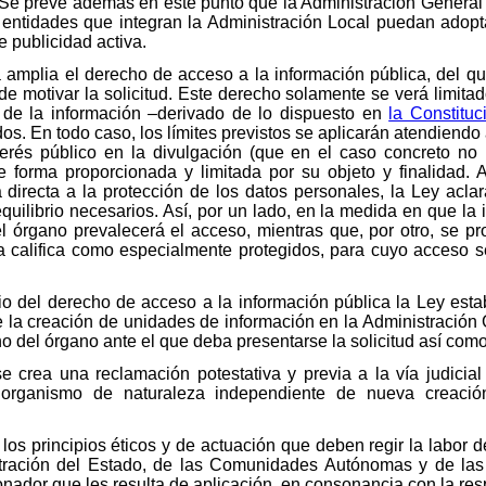
. Se prevé además en este punto que la Administración General 
ntidades que integran la Administración Local puedan adopt
 publicidad activa.
ma amplia el derecho de acceso a la información pública, del qu
de motivar la solicitud. Este derecho solamente se verá limita
a de la información –derivado de lo dispuesto en
la Constitu
dos. En todo caso, los límites previstos se aplicarán atendiendo
terés público en la divulgación (que en el caso concreto no 
de forma proporcionada y limitada por su objeto y finalidad.
 directa a la protección de los datos personales, la Ley acla
ilibrio necesarios. Así, por un lado, en la medida en que la 
el órgano prevalecerá el acceso, mientras que, por otro, se 
 califica como especialmente protegidos, para cuyo acceso se 
icio del derecho de acceso a la información pública la Ley est
 la creación de unidades de información en la Administración Ge
o del órgano ante el que deba presentarse la solicitud así como
 crea una reclamación potestativa y previa a la vía judicia
organismo de naturaleza independiente de nueva creación
 a los principios éticos y de actuación que deben regir la labor
tración del Estado, de las Comunidades Autónomas y de las
ionador que les resulta de aplicación, en consonancia con la res