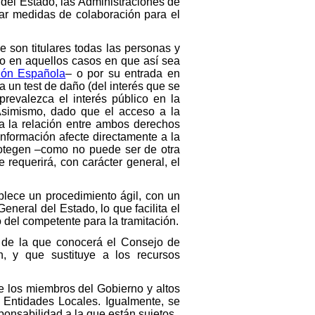
del Estado, las Administraciones de
ar medidas de colaboración para el
e son titulares todas las personas y
do en aquellos casos en que así sea
ción Española
– o por su entrada en
 a un test de daño (del interés que se
prevalezca el interés público en la
 Asimismo, dado que el acceso a la
ra la relación entre ambos derechos
información afecte directamente a la
protegen –como no puede ser de otra
requerirá, con carácter general, el
ablece un procedimiento ágil, con un
neral del Estado, lo que facilita el
 del competente para la tramitación.
l de la que conocerá el Consejo de
, y que sustituye a los recursos
 de los miembros del Gobierno y altos
 Entidades Locales. Igualmente, se
ponsabilidad a la que están sujetos.