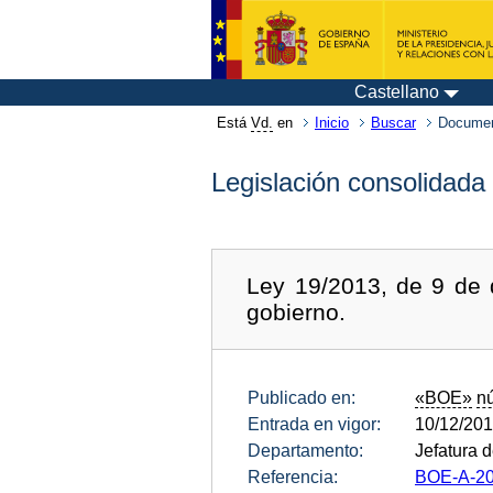
Castellano
Está
Vd.
en
Inicio
Buscar
Documen
Legislación consolidada
Ley 19/2013, de 9 de 
gobierno.
Publicado en:
«BOE»
n
Entrada en vigor:
10/12/20
Departamento:
Jefatura 
Referencia:
BOE-A-20