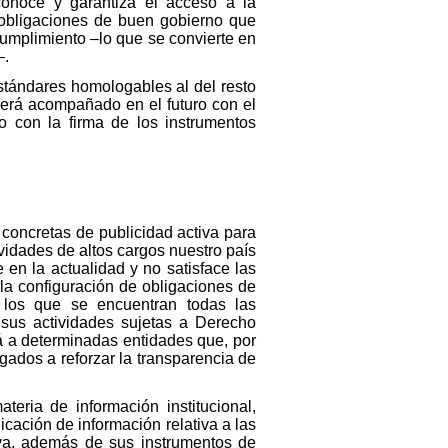
econoce y garantiza el acceso a la
 obligaciones de buen gobierno que
umplimiento –lo que se convierte en
–.
estándares homologables al del resto
verá acompañado en el futuro con el
o con la firma de los instrumentos
 concretas de publicidad activa para
vidades de altos cargos nuestro país
 en la actualidad y no satisface las
 la configuración de obligaciones de
 los que se encuentran todas las
a sus actividades sujetas a Derecho
rá a determinadas entidades que, por
gados a reforzar la transparencia de
teria de información institucional,
icación de información relativa a las
tiva, además de sus instrumentos de