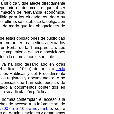
a jurídica y que afecte directamente
repertorio de documentos que, al ser
formación de relevancia económica,
dible para los ciudadanos, dado su
Por último, se establece la obligación
o, de modo que las obligaciones de
o de estas obligaciones de publicidad
otro, no poner los medios adecuados
e un Portal de la Transparencia. Las
el cumplimiento de las disposiciones
toda la información disponible.
 ya ha sido desarrollado en otras
el artículo 105.b) de nuestro
texto
ones Públicas y del Procedimiento
 los registros y documentos que se
ficiencias que han sido puestas de
mitado a documentos contenidos en
en su articulación práctica.
as normas contemplan el acceso a la
echos de acceso a la información, de
/2007, de 16 de noviembre
, sobre
der de Administraciones y organismos