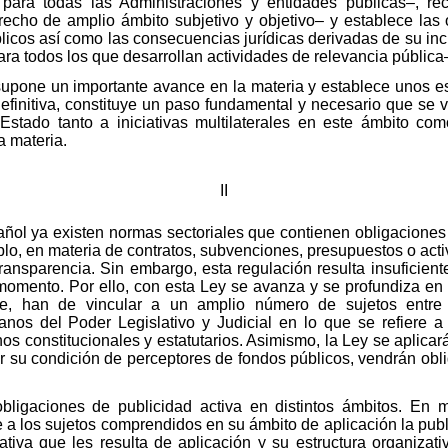
 para todas las Administraciones y entidades públicas–, r
echo de amplio ámbito subjetivo y objetivo– y establece las
licos así como las consecuencias jurídicas derivadas de su inc
ra todos los que desarrollan actividades de relevancia pública
y supone un importante avance en la materia y establece unos 
finitiva, constituye un paso fundamental y necesario que se 
Estado tanto a iniciativas multilaterales en este ámbito com
a materia.
II
añol ya existen normas sectoriales que contienen obligaciones
plo, en materia de contratos, subvenciones, presupuestos o acti
ansparencia. Sin embargo, esta regulación resulta insuficiente
 momento. Por ello, con esta Ley se avanza y se profundiza en
nde, han de vincular a un amplio número de sujetos entre
anos del Poder Legislativo y Judicial en lo que se refiere 
nos constitucionales y estatutarios. Asimismo, la Ley se aplica
or su condición de perceptores de fondos públicos, vendrán obli
bligaciones de publicidad activa en distintos ámbitos. En ma
e a los sujetos comprendidos en su ámbito de aplicación la publ
ativa que les resulta de aplicación y su estructura organiza