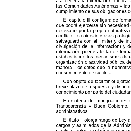
a acceder a la información pública
las Comunidades Autónomas y las e
cumplimiento de sus obligaciones de
El capítulo III configura de for
que podrá ejercerse sin necesidad 
necesario por la propia naturalez
conflicto con otros intereses protegi
salvaguarda con el límite) y de in
divulgación de la información) y 
información puede afectar de forma
estableciendo los mecanismos de equ
organización o actividad pública d
manera– los datos que la normativa
consentimiento de su titular.
Con objeto de facilitar el ejerc
breve plazo de respuesta, y dispone
conocimiento por parte del ciudadan
En materia de impugnaciones se
Transparencia y Buen Gobierno, 
administrativos.
El título II otorga rango de Ley
cargos y asimilados de la Adminis
clarifica y refuerza el régimen sanc