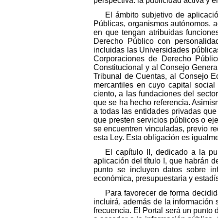
perspectiva: la publicidad activa y 
El ámbito subjetivo de aplicaci
Públicas, organismos autónomos, ag
en que tengan atribuidas funcione
Derecho Público con personalidad
incluidas las Universidades pública
Corporaciones de Derecho Públic
Constitucional y al Consejo Genera
Tribunal de Cuentas, al Consejo E
mercantiles en cuyo capital social
ciento, a las fundaciones del secto
que se ha hecho referencia. Asimism
a todas las entidades privadas que
que presten servicios públicos o ej
se encuentren vinculadas, previo re
esta Ley. Esta obligación es igualme
El capítulo II, dedicado a la p
aplicación del título I, que habrán 
punto se incluyen datos sobre info
económica, presupuestaria y estadís
Para favorecer de forma decidid
incluirá, además de la información 
frecuencia. El Portal será un punto