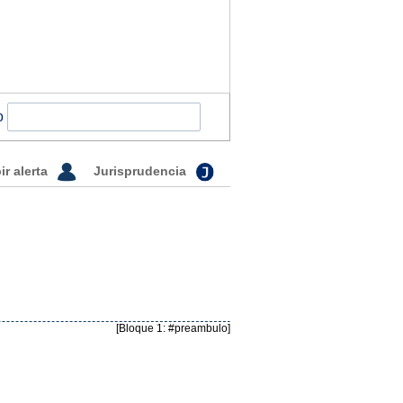
o
ir alerta
Jurisprudencia
[Bloque 1: #preambulo]