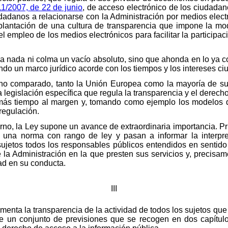
1/2007, de 22 de junio
, de acceso electrónico de los ciudadano
dadanos a relacionarse con la Administración por medios electr
lantación de una cultura de transparencia que impone la mod
l empleo de los medios electrónicos para facilitar la participaci
e la nada ni colma un vacío absoluto, sino que ahonda en lo ya 
do un marco jurídico acorde con los tiempos y los intereses c
cho comparado, tanto la Unión Europea como la mayoría de s
legislación específica que regula la transparencia y el derecho
ás tiempo al margen y, tomando como ejemplo los modelos q
regulación.
rno, la Ley supone un avance de extraordinaria importancia. P
 a una norma con rango de ley y pasan a informar la interpr
ujetos todos los responsables públicos entendidos en sentid
la Administración en la que presten sus servicios y, precisam
ad en su conducta.
III
crementa la transparencia de la actividad de todos los sujetos qu
te un conjunto de previsiones que se recogen en dos capítul