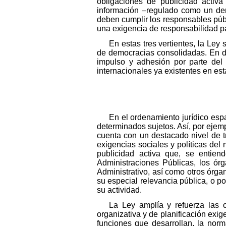
obligaciones de publicidad activa
información –regulado como un der
deben cumplir los responsables púb
una exigencia de responsabilidad pa
En estas tres vertientes, la Le
de democracias consolidadas. En de
impulso y adhesión por parte del 
internacionales ya existentes en est
En el ordenamiento jurídico esp
determinados sujetos. Así, por ejem
cuenta con un destacado nivel de tr
exigencias sociales y políticas del
publicidad activa que, se entie
Administraciones Públicas, los órg
Administrativo, así como otros órga
su especial relevancia pública, o p
su actividad.
La Ley amplía y refuerza las o
organizativa y de planificación exig
funciones que desarrollan, la norm