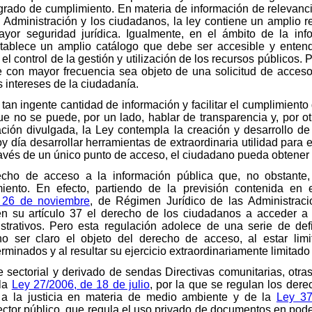
 grado de cumplimiento. En materia de información de relevanci
a Administración y los ciudadanos, la ley contiene un amplio 
yor seguridad jurídica. Igualmente, en el ámbito de la in
establece un amplio catálogo que debe ser accesible y enten
l control de la gestión y utilización de los recursos públicos. 
ue con mayor frecuencia sea objeto de una solicitud de acces
 intereses de la ciudadanía.
 tan ingente cantidad de información y facilitar el cumplimient
que no se puede, por un lado, hablar de transparencia y, por 
mación divulgada, la Ley contempla la creación y desarrollo d
 día desarrollar herramientas de extraordinaria utilidad para 
ravés de un único punto de acceso, el ciudadano pueda obtener 
cho de acceso a la información pública que, no obstante,
iento. En efecto, partiendo de la previsión contenida en 
 26 de noviembre
, de Régimen Jurídico de las Administraci
en su artículo 37 el derecho de los ciudadanos a acceder a
strativos. Pero esta regulación adolece de una serie de de
 no ser claro el objeto del derecho de acceso, al estar li
rminados y al resultar su ejercicio extraordinariamente limitado 
 sectorial y derivado de sendas Directivas comunitarias, otr
 la
Ley 27/2006, de 18 de julio
, por la que se regulan los der
o a la justicia en materia de medio ambiente y de la
Ley 37
 sector público, que regula el uso privado de documentos en po