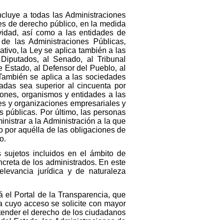
incluye a todas las Administraciones
es de derecho público, en la medida
vidad, así como a las entidades de
de las Administraciones Públicas,
tivo, la Ley se aplica también a las
iputados, al Senado, al Tribunal
 Estado, al Defensor del Pueblo, al
También se aplica a las sociedades
nadas sea superior al cincuenta por
ciones, organismos y entidades a las
les y organizaciones empresariales y
 públicas. Por último, las personas
nistrar a la Administración a la que
o por aquélla de las obligaciones de
o.
s sujetos incluidos en el ámbito de
oncreta de los administrados. En este
relevancia jurídica y de naturaleza
á el Portal de la Transparencia, que
la cuyo acceso se solicite con mayor
ntender el derecho de los ciudadanos