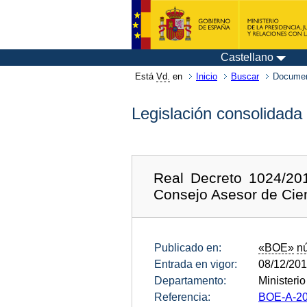
Castellano
Está
Vd.
en
Inicio
Buscar
Documen
Legislación consolidada
Real Decreto 1024/20
Consejo Asesor de Cien
Publicado en:
«BOE»
n
Entrada en vigor:
08/12/20
Departamento:
Ministeri
Referencia:
BOE-A-20