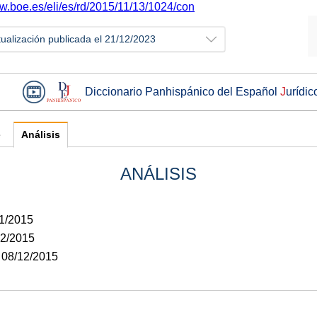
ww.boe.es/eli/es/rd/2015/11/13/1024/con
tualización publicada el 21/12/2023
Diccionario Panhispánico del Español
J
urídic
e
Análisis
ANÁLISIS
11/2015
12/2015
: 08/12/2015