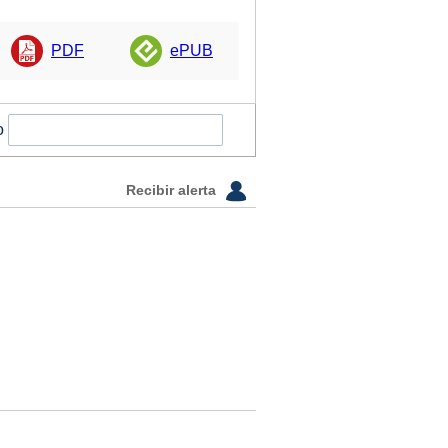
PDF
ePUB
o
Recibir alerta