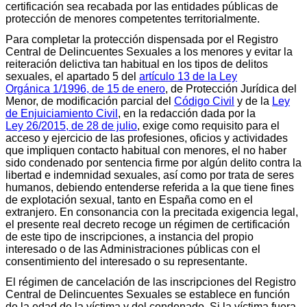
certificación sea recabada por las entidades públicas de
protección de menores competentes territorialmente.
Para completar la protección dispensada por el Registro
Central de Delincuentes Sexuales a los menores y evitar la
reiteración delictiva tan habitual en los tipos de delitos
sexuales, el apartado 5 del
artículo 13 de la Ley
Orgánica 1/1996, de 15 de enero
, de Protección Jurídica del
Menor, de modificación parcial del
Código Civil
y de la
Ley
de Enjuiciamiento Civil
, en la redacción dada por la
Ley 26/2015, de 28 de julio
, exige como requisito para el
acceso y ejercicio de las profesiones, oficios y actividades
que impliquen contacto habitual con menores, el no haber
sido condenado por sentencia firme por algún delito contra la
libertad e indemnidad sexuales, así como por trata de seres
humanos, debiendo entenderse referida a la que tiene fines
de explotación sexual, tanto en España como en el
extranjero. En consonancia con la precitada exigencia legal,
el presente real decreto recoge un régimen de certificación
de este tipo de inscripciones, a instancia del propio
interesado o de las Administraciones públicas con el
consentimiento del interesado o su representante.
El régimen de cancelación de las inscripciones del Registro
Central de Delincuentes Sexuales se establece en función
de la edad de la víctima y del condenado. Si la víctima fuera