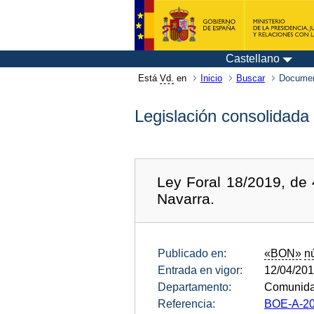
Castellano
Está
Vd.
en
Inicio
Buscar
Documen
Legislación consolidada
Ley Foral 18/2019, de 
Navarra.
Publicado en:
«BON»
n
Entrada en vigor:
12/04/20
Departamento:
Comunida
Referencia:
BOE-A-20