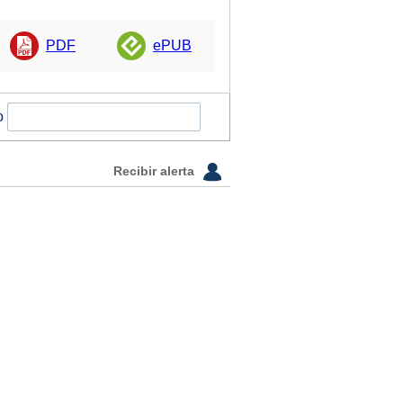
PDF
ePUB
o
Recibir alerta